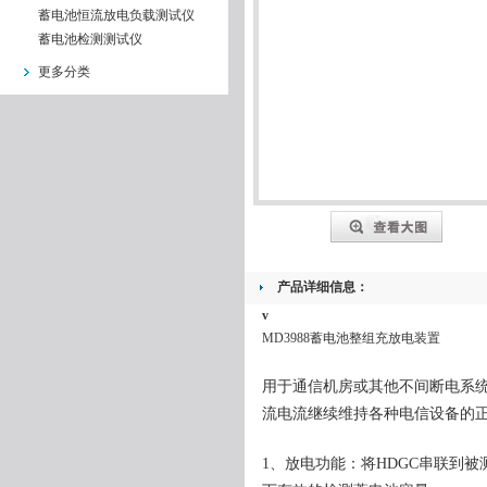
蓄电池恒流放电负载测试仪
蓄电池检测测试仪
更多分类
产品详细信息：
v
MD3988蓄电池整组充放电装置
用于通信机房或其他不间断电系
流电流继续维持各种电信设备的
1、放电功能：将HDGC串联到