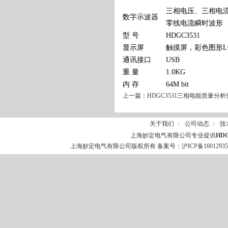
三相电压、三相电
数字示波器
零线电流瞬时波形
型 号
HDGC3531
显示屏
触摸屏，彩色图形L
通讯接口
USB
重 量
1.0KG
内 存
64M bit
上一篇：
HDGC3531三相电能质量分析
关于我们
公司动态
技
|
|
上海妙定电气有限公司专业提供
HD
上海妙定电气有限公司版权所有 备案号：
沪ICP备1601293