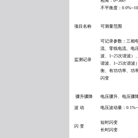
相角：0~360?
不平衡度：0.0%~10
项目名称
可测量范围
可记录参数：三相
流、零线电流、电
波、1~25次谐波
监测记录
谐波、1~25次谐
衡、有功功率、功
闪变
骤升骤降
电压骤升、电压骤
波 动
电压波动量：0.1%~1
短时闪变
闪 变
长时闪变