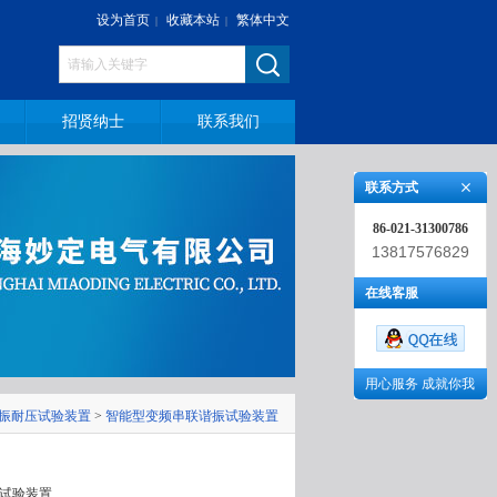
设为首页
收藏本站
繁体中文
|
|
招贤纳士
联系我们
联系方式
86-021-31300786
13817576829
在线客服
用心服务 成就你我
振耐压试验装置
>
智能型变频串联谐振试验装置
振试验装置