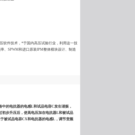
调压软件技术，*于国内高压试验行业，利用这一技
频率、SPWM和进口原装IPM整体模块设计、制造
路中的电抗器的电感L和试品电容C发生谐振，
过初步升压后，使高电压加在电抗器L和被试品
于被试品电容CX和电抗器的电感L，调节变频