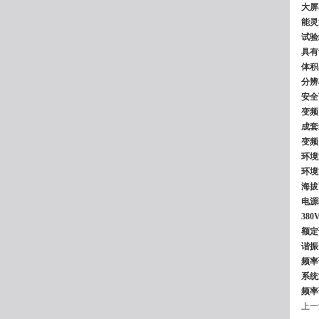
大屏
能灵
试验
具有
体积
分辨
安全
变频
成套
变频
环境
环境
海拔
电源输
380
额定
谐振
频率
系统测
频率调
上一