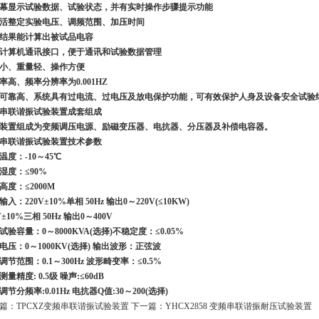
幕显示试验数据、试验状态，并有实时操作步骤提示功能
活整定实验电压、调频范围、加压时间
结果能计算出被试品电容
计算机通讯接口，便于通讯和试验数据管理
小、重量轻、操作方便
率高、频率分辨率为0.001HZ
可靠高、系统具有过电流、过电压及放电保护功能，可有效保护人身及设备安全试验
串联谐振试验装置
成套组成
装置组成为变频调压电源、励磁变压器、电抗器、分压器及补偿电容器。
串联谐振试验装置
技术参数
温度：-10～45℃
湿度：≤90%
高度：≤2000M
入：220V±10%单相 50Hz 输出0～220V(≤10KW)
V±10%三相 50Hz 输出0～400V
试验容量：0～8000KVA(选择)不稳定度：≤0.05%
电压：0～1000KV(选择) 输出波形：正弦波
调节范围：0.1～300Hz 波形畸变率：≤0.5%
量精度: 0.5级 噪声:≤60dB
节分频率:0.01Hz 电抗器Q值:30～200(选择)
篇：
TPCXZ变频串联谐振试验装置
下一篇：
YHCX2858 变频串联谐振耐压试验装置