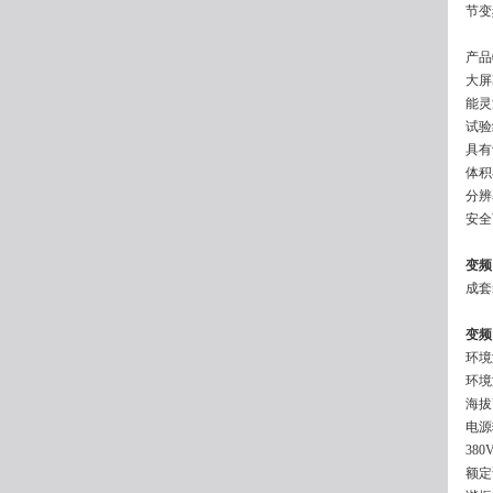
节变
产品
大屏
能灵
试验
具有
体积
分辨
安全
变频
成套
变频
环境
环境
海拔
电源输
380
额定