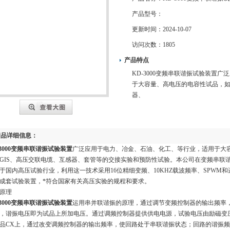
产品型号：
更新时间：
2024-10-07
访问次数：
1805
产品特点
KD-3000变频串联谐振试验装置
于大容量、高电压的电容性试品，如
器、
产品详细信息：
-3000变频串联谐振试验装置
广泛应用于电力、冶金、石油、化工、等行业，适用于大
GIS、高压交联电缆、互感器、套管等的交接实验和预防性试验。本公司在变频串联
于国内高压试验行业，利用这一技术采用16位精细变频、10KHZ载波频率、SPWM
成套试验装置，*符合国家有关高压实验的规程和要求。
原理
-3000变频串联谐振试验装置
运用串并联谐振的原理，通过调节变频控制器的输出频率，
，谐振电压即为试品上所加电压。通过调频控制器提供供电电源，试验电压由励磁变
品CX上，通过改变调频控制器的输出频率，使回路处于串联谐振状态；回路的谐振频