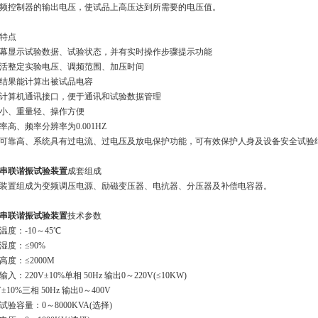
频控制器的输出电压，使试品上高压达到所需要的电压值。
特点
幕显示试验数据、试验状态，并有实时操作步骤提示功能
活整定实验电压、调频范围、加压时间
结果能计算出被试品电容
计算机通讯接口，便于通讯和试验数据管理
小、重量轻、操作方便
率高、频率分辨率为0.001HZ
可靠高、系统具有过电流、过电压及放电保护功能，可有效保护人身及设备安全试验
串联谐振试验装置
成套组成
装置组成为变频调压电源、励磁变压器、电抗器、分压器及补偿电容器。
串联谐振试验装置
技术参数
温度：-10～45℃
湿度：≤90%
高度：≤2000M
入：220V±10%单相 50Hz 输出0～220V(≤10KW)
V±10%三相 50Hz 输出0～400V
试验容量：0～8000KVA(选择)