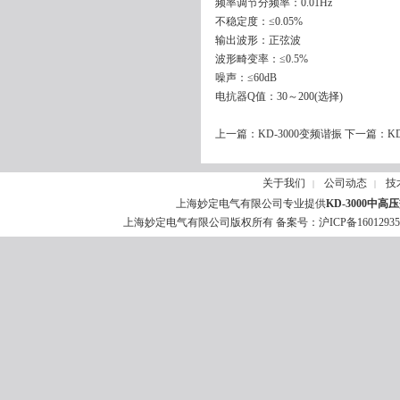
频率调节分频率：0.01Hz
不稳定度：≤0.05%
输出波形：正弦波
波形畸变率：≤0.5%
噪声：≤60dB
电抗器Q值：30～200(选择)
上一篇：
KD-3000变频谐振
下一篇：
K
关于我们
公司动态
技
|
|
上海妙定电气有限公司专业提供
KD-3000
上海妙定电气有限公司版权所有 备案号：
沪ICP备1601293