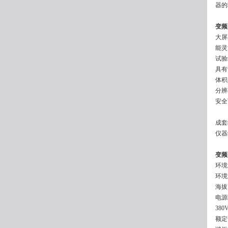
器的
变频
大屏
能灵
试验
具有
体积
分辨
安全
成套
仪器
变频
环境
环境
海拔
电源输
380
额定