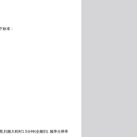
。
下标准：
,扫频大耗时1.5分钟(全频扫). 频率分辨率