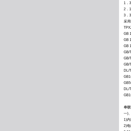
1．
2．
3．
采用
TP
GB
GB
GB
GB
GB
GB/
DL
GB1
GB
DL
GB1
串联
一)
1)
2)