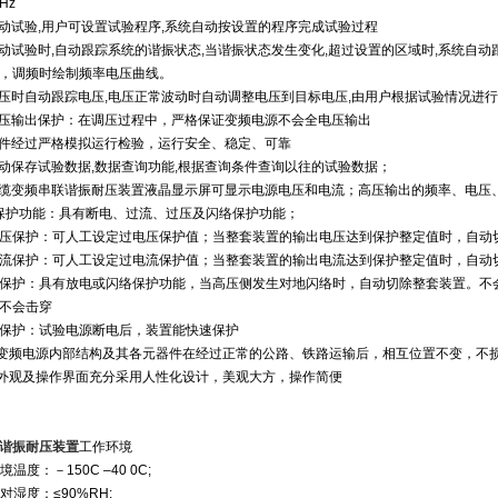
1Hz
自动试验,用户可设置试验程序,系统自动按设置的程序完成试验过程
自动试验时,自动跟踪系统的谐振状态,当谐振状态发生变化,超过设置的区域时,系统自
，调频时绘制频率电压曲线。
耐压时自动跟踪电压,电压正常波动时自动调整电压到目标电压,由用户根据试验情况进
全压输出保护：在调压过程中，严格保证变频电源不会全电压输出
软件经过严格模拟运行检验，运行安全、稳定、可靠
自动保存试验数据,数据查询功能,根据查询条件查询以往的试验数据；
电缆变频串联谐振耐压装置液晶显示屏可显示电源电压和电流；高压输出的频率、电压
)保护功能：具有断电、过流、过压及闪络保护功能；
压保护：可人工设定过电压保护值；当整套装置的输出电压达到保护整定值时，自动
流保护：可人工设定过电流保护值；当整套装置的输出电流达到保护整定值时，自动
保护：具有放电或闪络保护功能，当高压侧发生对地闪络时，自动切除整套装置。不
不会击穿
保护：试验电源断电后，装置能快速保护
) 变频电源内部结构及其各元器件在经过正常的公路、铁路运输后，相互位置不变，不
) 外观及操作界面充分采用人性化设计，美观大方，操作简便
谐振耐压装置
工作环境
环境温度：－150C –40 0C;
相对湿度：≤90%RH;