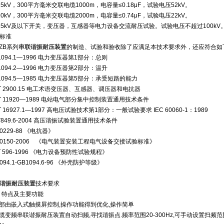
35kV，300平方毫米交联电缆1000m，电容量≤0.18μF，试验电压52kV。
10kV，300平方毫米交联电缆2000m，电容量≤0.74μF，试验电压22kV。
35kV及以下开关，变压器，互感器等电力设备交流耐压试验。试验电压不超过100kV
标准
XZB系列
串联谐振耐压装置
的制造、试验和验收除了应满足本技术要求外，还应符合如
 1094.1—1996 电力变压器第1部分：总则
 1094.2—1996 电力变压器第2部分：温升
 1094.5—1985 电力变压器第5部分：承受短路的能力
/T 2900.15 电工术语变压器、互感器、调压器和电抗器
/T 11920—1989 电站电气部分集中控制装置通用技术条件
T 16927.1—1997 高电压试验技术第1部分：一般试验要求 IEC 60060-1：1989
/T849.6-2004 高压谐振试验装置通用技术条件
0229-88 《电抗器》
50150-2006 《电气装置安装工程电气设备交接试验标准》
/T 596-1996 《电力设备预防性试验规程》
094.1-GB1094.6-96 《外壳防护等级》
谐振耐压装置
技术要求
、特点及主要功能
内部由嵌入式触摸屏控制,操作功能得到优化,操作简单
电缆变频串联谐振耐压装置自动扫频,寻找谐振点.频率范围20-300Hz,可手动设置扫频范围