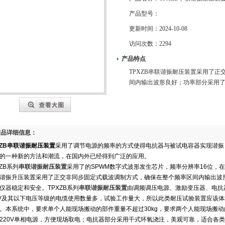
产品型号：
更新时间：
2024-10-08
访问次数：
2294
产品特点
TPXZB串联谐振耐压装置采用了
间内输出波形良好；功率部分采用了
产品详细信息：
XZB串联谐振耐压装置
采用了调节电源的频率的方式使得电抗器与被试电容器实现谐振
的一种新的方法和潮流，在国内外已经得到广泛的应用。
XZB系列
串联谐振耐压装置
采用了的SPWM数字式波形发生芯片，频率分辨率16位，在20
谐振升压装置采用了正交非同步固定式载波调制方式，确保在整个频率区间内输出波形
仪器稳定和安全。TPXZB系列
串联谐振耐压装置
由调频调压电源、激励变压器、电抗
kV及其以下电压等级的电缆使用数量多，试验工作量大，所以此类耐压试验装置应该
。本系统中，要求单个人能现场搬动的部件重量不超过30kg，要求两个人能现场搬动
220V单相电源，方便现场取电；电抗器部分采用干式环氧浇注，美观可靠，适合各