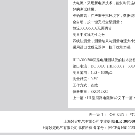
大电流：采用新电源技术，能长时间连
好的测试结果。
准确度高：在严重干扰环境下，数据能稳
全自动，按一键完成全部测量；
恒流300A/500A无需调节
测量中接线无性之分
四线法测量，测量结果与测量电流大小
采用进口优质元器件，抗干扰能力强
HLR-300/500回路电阻测试仪的技术指
输出电流：DC 300A（HLR-300） 500
测量范围：1μΩ～1999μΩ
测量精度：0.5%
工作方式：连续
仪器重量：8KG/12KG
上一篇：
HL型回路电阻测试仪
下一篇
关于我们
公司动态
技
|
|
上海妙定电气有限公司专业提供
HLR-300/
上海妙定电气有限公司版权所有 备案号：
沪ICP备1601293