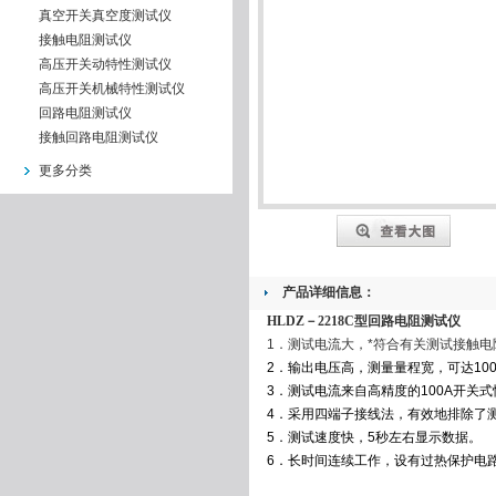
真空开关真空度测试仪
接触电阻测试仪
高压开关动特性测试仪
高压开关机械特性测试仪
回路电阻测试仪
接触回路电阻测试仪
更多分类
产品详细信息：
HLDZ－2218C型回路电阻测试仪
1．测试电流大，*符合有关测试接触
2．输出电压高，测量量程宽，可达10
3．测试电流来自高精度的100A开关
4．采用四端子接线法，有效地排除了
5．测试速度快，5秒左右显示数据。
6．长时间连续工作，设有过热保护电