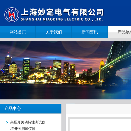
网站首页
关于我们
新闻资讯
产品展
产品中心
高压开关动特性测试仪
JY开关测试仪器