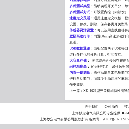
内置操作电源
：内置可调直流电源，可
多种测试类型
：
能够实现开关单分、单
多种测试方式
：
可设置内控（内触发）
速度定义灵活
：
通用速度定义模板，提供
设置、修改、删除、保存各类开关型号
传感器灵活设置
：
可以选用直线位移传
宽幅高速打印
：
内置80mm高速热敏
直观。
USB
数据通讯
：
面板配置两个USB接
进行多样化的分析计算，打印存档。
大容量存储
：
测试结果直接保存在硬盘
采样精度高
：
的采样技术，采样频率400
内置一键调压
：操作系统自带电压调节
进行自动调节，而减少手动调压的麻烦和
作更简便。
上一篇：
XK-1021型开关机械特性测试
关于我们
公司动态
技
|
|
上海妙定电气有限公司专业提供
HG
上海妙定电气有限公司版权所有 备案号：
沪ICP备1601293