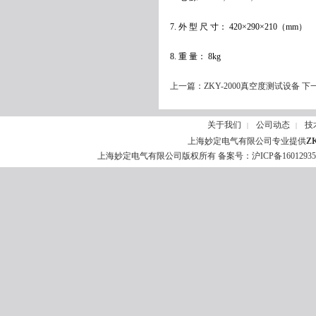
7. 外 型 尺 寸： 420×290×210（mm）
8. 重 量： 8kg
上一篇：
ZKY-2000真空度测试设备
下
关于我们
公司动态
技
|
|
上海妙定电气有限公司专业提供
Z
上海妙定电气有限公司版权所有 备案号：
沪ICP备1601293