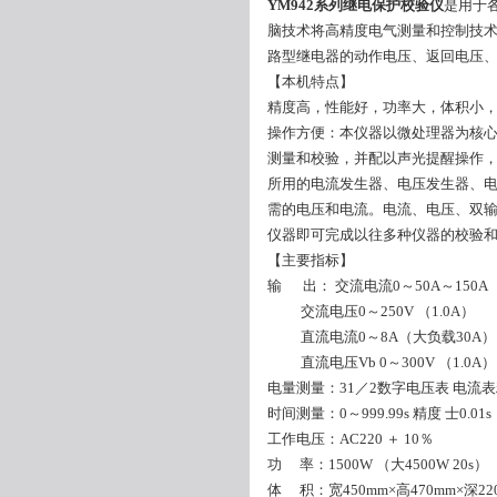
YM942系列继电保护校验仪
是用于
脑技术将高精度电气测量和控制技
路型继电器的动作电压、返回电压
【本机特点】
精度高，性能好，功率大，体积小
操作方便：本仪器以微处理器为核
测量和校验，并配以声光提醒操作
所用的电流发生器、电压发生器、
需的电压和电流。电流、电压、双
仪器即可完成以往多种仪器的校验
【主要指标】
输 出： 交流电流0～50A～150A 
交流电压0～250V （1.0A）
直流电流0～8A（大负载30A
直流电压Vb 0～300V （1.0A） Va
电量测量：31／2数字电压表 电流表精度
时间测量：0～999.99s 精度 士0.01s
工作电压：AC220 ＋ 10％
功 率：1500W （大4500W 20s）
体 积：宽450mm×高470mm×深22