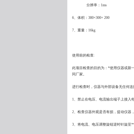
分辨率：1ms
6、体积：380×300× 200
7、重量：16kg
使用前的检查:
此项目检查的目的为：*使用仪器或新
同厂家。
进行检查时，仪器与外部设备无任何连
1、禁止在电压、电流输出端子上接入
2、检查仪器外观是否有损，提动仪器
3、将电流、电压调整旋钮逆时针旋至**