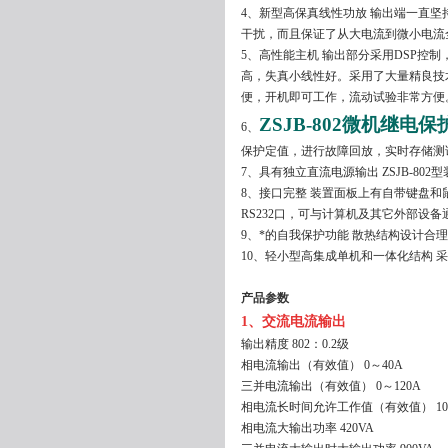
4、新型高保真线性功放 输出端一直
干扰，而且保证了从大电流到微小电流
5、高性能主机 输出部分采用DSP控
高，失真小线性好。采用了大量精良技
便，开机即可工作，流动试验非常方便
ZSJB-802微机继电
6、
保护定值，进行故障回放，实时存储测
7、具有独立直流电源输出 ZSJB-802
8、接口完整 装置面板上有自带键盘
RS232口，可与计算机及其它外部设备
9、*的自我保护功能 散热结构设计
10、轻小型高集成单机和一体化结构
产品参数
1
、交流电流输出
输出精度 802：0.2级
相电流输出（有效值） 0～40A
三并电流输出（有效值） 0～120A
相电流长时间允许工作值（有效值） 10
相电流大输出功率 420VA