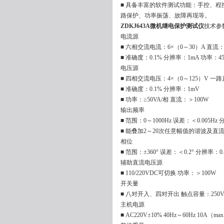
■ 具备丰富的软件测试功能：手控、
路保护、功率振荡、故障再现等。
ZDKJ643A微机继电保护测试仪
技术参
电流源
■ 六相交流电流：6×（0～30）A 直流：
■ 准确度：0.1% 分辨率：1mA 功率：45
电压源
■ 四相交流电压：4×（0～125）V 一路
■ 准确度：0.1% 分辨率：1mV
■ 功率：≥50VA/相 直流：＞100W
输出频率
■ 范围：0～1000Hz 误差：＜0.005Hz
■ 能叠加2～20次任意幅值的谐波及直
相位
■ 范围：±360° 误差：＜0.2° 分辨率：0.
辅助直流电压源
■ 110/220VDC可切换 功率：＞100W
开关量
■ 八对开入、四对开出 触点容量：250VD
主机电源
■ AC220V±10% 40Hz～60Hz 10A（ma