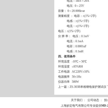
电流：1mA～20A
电压: 0～25V
容量： 0～20.000kvar
测量精度 ： 电容：±(1%+2字)
电感：±(1%+5字)
电流：±(1%+2字)
电压：±(1%+2字)
分 辨 率： 电压：0.1mV
电流：0.1mA
电容：0.0001uF
电感：0.1mH
四、使用条件
环境温度 -10℃～50℃
环境湿度 ≤85%RH
工作电源 AC220V±10%
电源频率 50±1Hz
仪器功率 500W
上一篇：
ZS-303B单相继电保护测试仪
关于我们
公司动态
技
|
|
上海妙定电气有限公司专业提供
MD