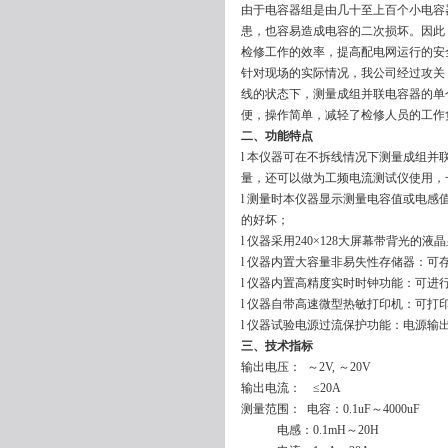
由于电容器组是由几十至上百个小电容
患，也容易造成电容的二次损坏。因此
检修工作的效率，提高配电网运行的安
针对现场的实际情况，我公司经过攻关
线的状态下，测量成组并联电容器的单
便，操作简单，减轻了检修人员的工作
二、功能特点
l 本仪器可在不拆线情况下测量成组
量，还可以做为工频电流测试仪使用，
l 测量时本仪器显示测量电容值或电
的好坏；
l 仪器采用240×128大屏幕带背光
l 仪器内置大容量非易失性存储器：可
l 仪器内置高精度实时时钟功能：可进
l 仪器自带高速微型热敏打印机：可打
l 仪器试验电源过流保护功能：电源输
三、技术指标
输出电压： ～2V, ～20V
输出电流： ≤20A
测量范围： 电容：0.1uF～4000uF
电感：0.1mH～20H