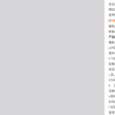
全运
测试
使用
BY
微机
校验
产品
微机
a.
需外
b.
应模
高压
c.
US
d.
试验
e.
自动
f.
速变