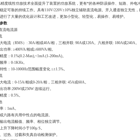
*高精度线性功放技术全面提升了装置的功放系统，更有*的各种防误操作、短路、外
稳定可靠的持续工作。具有110V/220V±10%独立辅助直流电源。开入通道独立无
进行了大量的优化设计和工艺改进，更加小型化、轻型化，易操作、易维护。
参数
交直流电流源
流
大电流（RMS）: 30A/相或40A/相，三相并联: 90A或120A。六相并联: 180A或240A。
功率: ≥400VA/相或≥600VA/相。
度：0.1%(0.2-Max),<1mA (1-200mA)。
频率：0-1KHz。
特性：10-1000Hz范围幅度变化 ≤±1.5%。
流
大电流：0-15A/相或0-20A/相，三相并联: 45A或60A。
出功率:200W或250W 连续运行。
精度：0.5%。
他
率：1mA。
或六路有共用中性点的电流源。
输出电流幅值、频率、相位独立调节。
上升下降时间小于100µ S。
、过热、过载和失真自动检测保护。