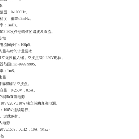
率
范围：0-1000Hz。
精度：偏差≤2mHz。
率：1mHz。
加2-20次任意幅值的谐波及直流。
同步性
电流同步性≤100μS。
开入量与时间计量要求
独立无性输入端，空接点或0-250V电位。
范围1mS-9999.999S。
率：1mS。
开出量
可编程辅助空接点。
容量：0-250V，0.5A。
立辅助直流电源
110V/220V±10% 独立辅助直流电源。
：100W 连续运行。
、过载保护。
输入电源
20V±15%，50HZ，10A（Max）
其他