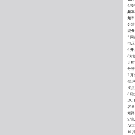
4.频
频率
频率
分辨
能叠
5.
电压
6.
8对
计时器
分辨
7.
4组
接点
8.
独
DC 
容量
短路
9.
AC2
10.