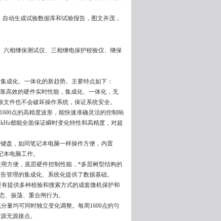
试，自动生成试验数据库和试验报告，图文并茂，
、六相继保测试仪、三相继电保护校验仪、继保
了集成化、一体化的新趋势。主要特点如下：
稳定可靠高效的硬件实时性能，集成化、一体化，无
除文件也不会破坏操作系统，保证系统安全。
波1600点的高精度波形，能快速准确灵活的控制响
kHz都能全面保证瞬时变化特性和高精度，对超
板和键盘，如同笔记本电脑一样操作方便，内置
记本电脑工作。
、使用方便，底层硬件控制性能，*多层树型结构的
报告管理的集成化、系统化提供了数据基础。
更有提供多种校验和搜索方式的成套微机保护和
态、振荡、重合闸行为。
分量均可同时独立变化调整。每周1600点的匀
有源无源接点。