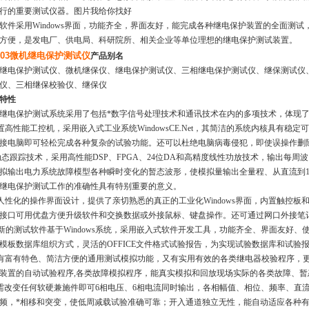
行的重要测试仪器。图片我给你找好
软件采用Windows界面，功能齐全，界面友好，能完成各种继电保护装置的全面测
方便，是发电厂、供电局、科研院所、相关企业等单位理想的继电保护测试装置。
903微机继电保护测试仪
产品别名
继电保护测试仪、微机继保仪、继电保护测试仪、三相继电保护测试仪、继保测试仪
仪、三相继保校验仪、继保仪
特性
继电保护测试系统采用了包括*数字信号处理技术和通讯技术在内的多项技术，体现
内置高性能工控机，采用嵌入式工业系统WindowsCE.Net，其简洁的系统内核具有
接电脑即可轻松完成各种复杂的试验功能。还可以杜绝电脑病毒侵犯，即使误操作删
*动态跟踪技术，采用高性能DSP、FPGA、24位DA和高精度线性功放技术，输出每周
拟输出电力系统故障模型各种瞬时变化的暂态波形，使模拟量输出全量程、从直流到1
继电保护测试工作的准确性具有特别重要的意义。
具人性化的操作界面设计，提供了亲切熟悉的真正的工业化Windows界面，内置触控
B接口可用优盘方便升级软件和交换数据或外接鼠标、键盘操作。还可通过网口外接笔
 新的测试软件基于Windows系统，采用嵌入式软件开发工具，功能齐全、界面友好
模板数据库组织方式，灵活的OFFICE文件格式试验报告，为实现试验数据库和试验
既有富有特色、简洁方便的通用测试模拟功能，又有实用有效的各类继电器校验程序，
装置的自动试验程序,各类故障模拟程序，能真实模拟和回放现场实际的各类故障、暂
无需改变任何软硬兼施件即可6相电压、6相电流同时输出，各相幅值、相位、频率、直流
频，*相移和突变，使低周减载试验准确可靠；开入通道独立无性，能自动适应各种