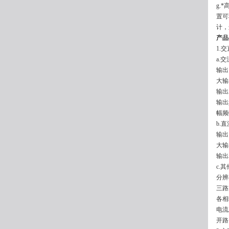
g.
置可
计，
产品
1.
a.交
输出
大输出
输出精
输出
幅频
b.直
输出
大输
输出
c.其
分辨
三路
各相
电流
开路