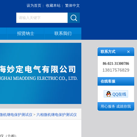
设为首页
收藏本站
繁体中文
|
|
招贤纳士
联系我们
联系方式
86-021-31300786
13817576829
在线客服
用心服务 成就你我
微机继电保护测试仪
>
六相微机继电保护测试仪
试仪（六相）