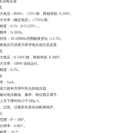
交直流电压源
流
大电压（RMS）: 125V/相，两相串联: 0-250V。
大功率（额定电压）:≥75VA/相。
度：0.1%（0.5-125V）。
频率：0-1KHz。
特性：10-1000Hz范围幅度变化 ≤±1.5%。
路电压可设置为零序电压或任意设置。
流
大电压：0-150V/相，两相串联: 0-300V。
大功率：100W 连续运行。
精度：0.5%。
他
率：1mA。
或六路有共用中性点的电压源。
输出电压幅值、频率、相位独立调节。
上升下降时间小于100µ S。
、过热、过载和失真自动检测保护。
位
范围：0°～360°。
分辨率：0.001°。
精度：±0.2°。