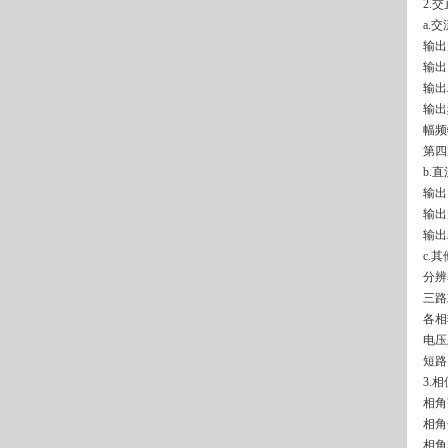
2.
a.交
输出
输出
输出精
输出
幅频
第四
b.直
输出
输出
输出
c.其
分辨
三路
各相
电压
短路
3.相
相角
相角
相角