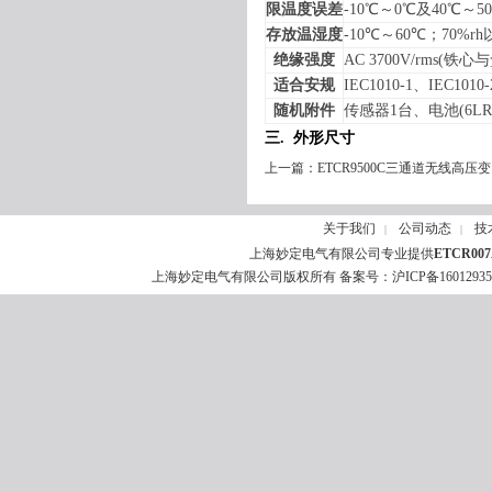
限温度误差
-10
℃～
0
℃及
40
℃～
50
存放温湿度
-10
℃～
60
℃；
70%rh
绝缘强度
AC 3700V/rms(
铁心与
适合安规
IEC1010-1
、
IEC1010-
随机附件
传感器
1
台、电池
(6LR
三. 外形尺寸
上一篇：
ETCR9500C三通道无线高压
关于我们
公司动态
技
|
|
上海妙定电气有限公司专业提供
ETCR0
上海妙定电气有限公司版权所有 备案号：
沪ICP备1601293