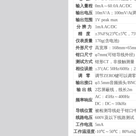
输入量程
0mA
～
60.0A AC/DC
输出电压
10mV/A
；
100mV/A(
输出范围
1V peak max
分 辨 力
1mA AC/DC
精
度
±
3%FS(23
℃±
5
℃，
75
仪表质量
170g(
含电池
)
外形尺寸
高宽厚：
168mm
×
65m
钳口尺寸
φ
7mm(
可钳导线外径
)
测试方式
钳形
CT
，非接触测量
相位误差
≤
3
°
(AC 50Hz/60Hz
；
2
调
零
调节
ZERO
键可以调零
输出接口
φ
3.5mm
音频插头
/BN
输 出 线
2
芯屏蔽线，线长
2m
AC
：
45Hz
～
400Hz
频率响应
DC
：
DC
～
10kHz
导线位置
被检测导线处于钳口
线路电压
600V
及以下线路测试
工作电流
5mA
工作温湿度
-10
℃～
50
℃；
80%rh