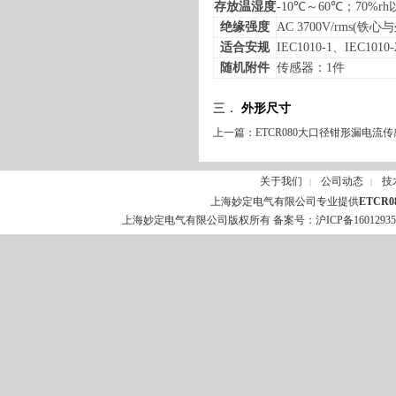
存放温湿度
-10
℃
～
60
℃；
70%rh
绝缘强度
AC 3700V/rms(
铁心与
适合安规
IEC1010-1
、
IEC1010-
随机附件
传感器：
1
件
三．
外形尺寸
上一篇：
ETCR080大口径钳形漏电流
关于我们
公司动态
技
|
|
上海妙定电气有限公司专业提供
ETCR
上海妙定电气有限公司版权所有 备案号：
沪ICP备1601293