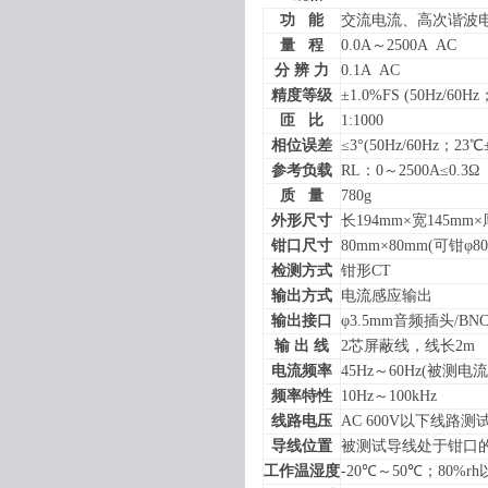
功
能
交流电流、高次谐波
量
程
0.0A
～
2500A
AC
分 辨 力
0.1A
AC
精度等级
±
1.0%FS (50Hz/60Hz
匝
比
1:1000
相位误差
≤
3
°
(50Hz/60Hz
；
23
℃
参考负载
RL
：
0
～
2500A
≤
0.3
Ω
质
量
780g
外形尺寸
长
194mm
×宽
145mm
×
钳口尺寸
80mm
×
80mm
(
可钳φ
8
检测方式
钳形
CT
输出方式
电流感应输出
输出接口
φ
3.5mm
音频插头
/BN
输 出 线
2
芯屏蔽线，线长
2m
电流频率
45Hz
～
60Hz(
被测电流
频率特性
10Hz
～
100kHz
线路电压
AC 600V
以下线路测
导线位置
被测试导线处于钳口
工作温湿度
-20
℃
～
50
℃；
80%rh