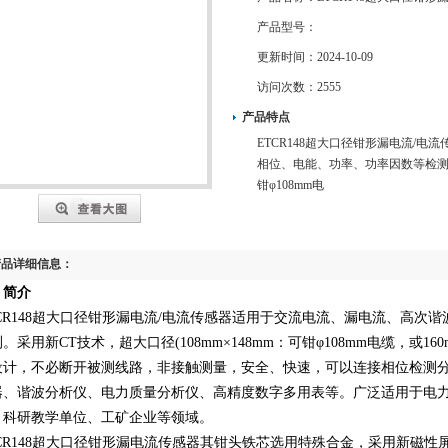
产品型号：
更新时间：
2024-10-09
访问次数：
2555
产品特点
ETCR148超大口径钳形漏电流/
相位、电能、功率、功率因数等检测。采
钳φ108mm电
产品详细信息：
．
简介
CR148超大口径钳形漏电流
/
电流传感器适用于交流电流、漏电流、高次谐
测。采用新
CT
技术，超大口径
(108mm
×
148mm
：可钳φ
108mm
电缆，或
16
设计，不必断开被测线路，非接触测量，安全、快速，可以连接相位检测
器、谐波分析仪、电力质量分析仪、高精度数字多用表等。广泛适用于电
、科研教学单位、工矿企业等领域。
CR148超大口径
钳形漏电流传感器
其钳头铁芯选用特殊合金，采用新磁性