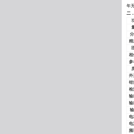
年
二
分
精
相
参
外
钳
检
输
输
输
电
电
频