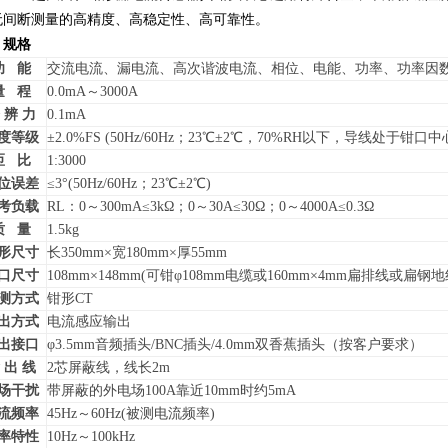
无间断测量的高精度、高稳定性、高可靠性。
．
规格
功
能
交流电流、漏电流、高次谐波电流、相位、电能、功率、功率因
量
程
0.0mA
～
3000A
 辨 力
0.1mA
度等级
±
2.0%FS (50Hz/60Hz
；
23
℃±
2
℃，
70%RH
以下，导线处于钳口中
匝
比
1:3000
位误差
≤
3
°
(50Hz/60Hz
；
23
℃±
2
℃
)
考负载
RL
：
0
～
300mA
≤
3k
Ω；
0
～
30A
≤
30
Ω；
0
～
4000A
≤
0.3
Ω
质
量
1.5kg
形尺寸
长
350mm
×宽
180mm
×厚
55mm
口尺寸
108mm
×
148mm
(
可钳φ
108mm
电缆或
160mm
×
4mm
扁排线或扁钢地
测方式
钳形
CT
出方式
电流感应输出
出接口
φ
3.5mm
音频插头
/BNC
插头
/4.0mm
双香蕉插头（按客户要求）
 出 线
2
芯屏蔽线，线长
2m
场干扰
带屏蔽的外电场
100A
靠近
10mm
时约
5mA
流频率
45Hz
～
60Hz(
被测电流频率
)
率特性
10Hz
～
100kHz