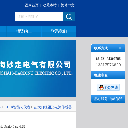
设为首页
收藏本站
繁体中文
|
|
招贤纳士
联系我们
联系方式
86-021-31300786
13817576829
在线客服
用心服务 成就你我
心
>
ETCR智能化仪表
>
超大口径钳形电流传感器
漏电流/电流传感器