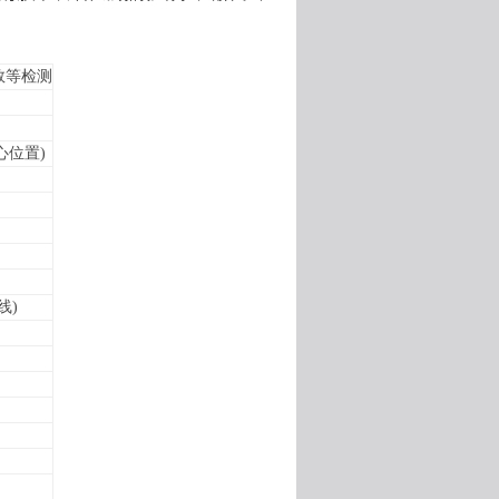
数等检测
心位置
)
线
)