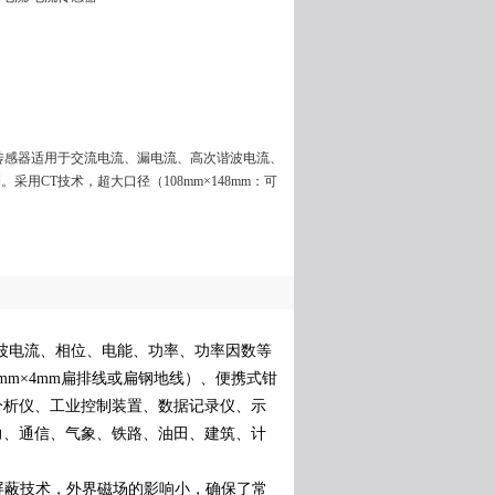
电流传感器适用于交流电流、漏电流、高次谐波电流、
用CT技术，超大口径（108mm×148mm：可
波电流、相位、电能、功率、功率因数等
0mm
×
4mm
扁排线或扁钢地线）、便携式钳
分析仪、工业控制装置、数据记录仪
、
示
力、通信、气象、铁路、油田、建筑、计
屏蔽技术，外界磁场的影响小，确保了常