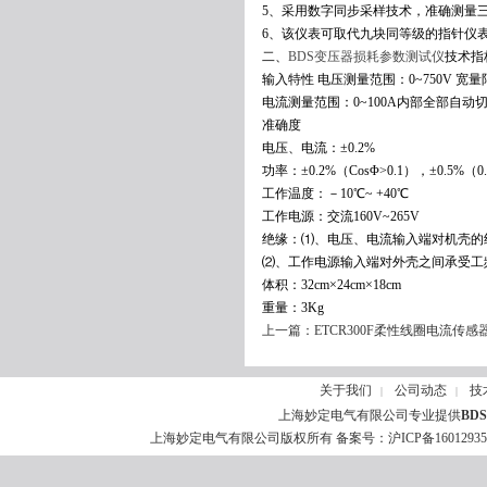
5、采用数字同步采样技术，准确测量三
6、该仪表可取代九块同等级的指针仪
二、
BDS变压器损耗参数测试仪
技术指
输入特性 电压测量范围：0~750V 宽量
电流测量范围：0~100A内部全部自动
准确度
电压、电流：±0.2%
功率：±0.2%（CosΦ>0.1），±0.5%（0.0
工作温度：－10℃~ +40℃
工作电源：交流160V~265V
绝缘：⑴、电压、电流输入端对机壳的绝缘
⑵、工作电源输入端对外壳之间承受工频
体积：32cm×24cm×18cm
重量：3Kg
上一篇：
ETCR300F柔性线圈电流传感
关于我们
公司动态
技
|
|
上海妙定电气有限公司专业提供
BD
上海妙定电气有限公司版权所有 备案号：
沪ICP备1601293