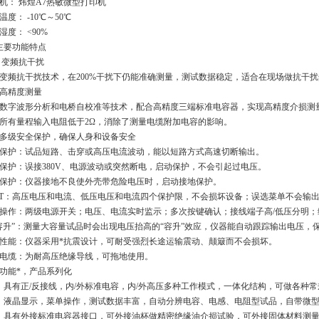
机： 炜煌A7热敏微型打印机
温度： -10℃～50℃
湿度： <90%
2 主要功能特点
.1 变频抗干扰
变频抗干扰技术，在200%干扰下仍能准确测量，测试数据稳定，适合在现场做抗干
.2高精度测量
数字波形分析和电桥自校准等技术，配合高精度三端标准电容器，实现高精度介损测
所有量程输入电阻低于2Ω，消除了测量电缆附加电容的影响。
2.3多级安全保护，确保人身和设备安全
保护：试品短路、击穿或高压电流波动，能以短路方式高速切断输出。
保护：误接380V、电源波动或突然断电，启动保护，不会引起过电压。
保护：仪器接地不良使外壳带危险电压时，启动接地保护。
V T：高压电压和电流、低压电压和电流四个保护限，不会损坏设备；误选菜单不会输出激
操作：两级电源开关；电压、电流实时监示；多次按键确认；接线端子高/低压分明
容升”：测量大容量试品时会出现电压抬高的“容升”效应，仪器能自动跟踪输出电压，
性能：仪器采用*抗震设计，可耐受强烈长途运输震动、颠簸而不会损坏。
电缆：为耐高压绝缘导线，可拖地使用。
2.4功能*，产品系列化
）具有正/反接线，内/外标准电容，内/外高压多种工作模式，一体化结构，可做各种
）液晶显示，菜单操作，测试数据丰富，自动分辨电容、电感、电阻型试品，自带微
）具有外接标准电容器接口，可外接油杯做精密绝缘油介损试验，可外接固体材料测