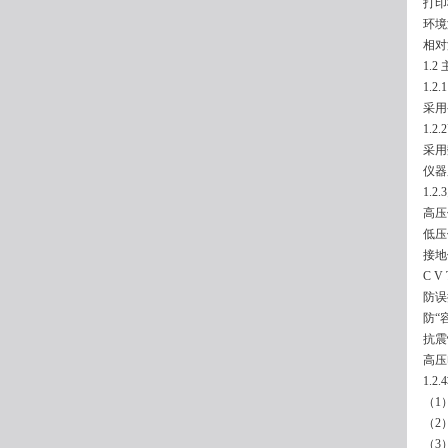
打印
环境
相对
1.
1.2
采用
1.2
采用
仪器
1.
高压
低压
接地
C 
防误
防“
抗震
高压
1.
（1
（2
（3