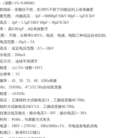
: ±（读数×1%+0.00040）
扰指标：变频抗干扰，在200%干扰下仍能达到上述准确度
范围： 内施高压： 3pF～60000pF/10kV 60pF～1μF/0.5kV
压： 3pF～1.5μF/10kV 60pF～30μF/0.5kV
率： 高0.001pF，4位有效数字
δ范围： 不限，分辨率0.001%，电容、电感、电阻三种试品自动识别。
电流范围：10μA～5A
高压： 设定电压范围：0.5～10kV
出电流：200mA
压方式： 连续平滑调节
度： ±(1.5%×读数+10V)
分辨率： 1V
频率： 45、50、55、60、65Hz单频
55Hz、55/65Hz、47.5/52.5Hz自动双变频
度： ±0.01Hz
高压： 正接线时大试验电流1A，工频或变频40-70Hz
线时大试验电流10kV/1A，工频或变频40-70Hz
T自激法低压输出：输出电压3～50V，输出电流3～30A
时间： 约40s，与测量方式有关
电源： 180V～270VAC，50Hz/60Hz±1%，市电或发电机供电
机接口： 标准RS232接口