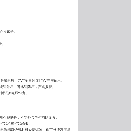
扰介损试验。
量。
磁电压。CVT测量时无10kV高压输出。
；缓速升压，可迅速降压，声光报警。
保持试验电压恒定。
常规介损试验，不需外接任何辅助设备。
型打印机可打印输出。
量电做精密绝缘材料介损试验，也可外接高压标