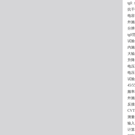
tgδ
抗干
电容量
外施高
分辨
tg
试验
内施
大输
升降
电压精
电压
试验
45/
频率精
外施
反接
CV
测量
输入
计算