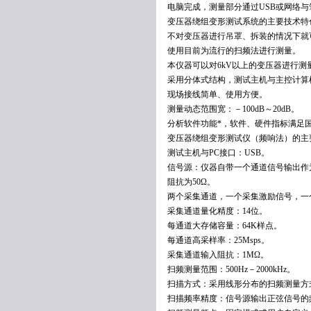
电脑完成，测量部分通过USB或网络
变压器绕组变形测试系统的主要技术特
不对变压器进行吊罩、拆装的情况下就
使用目前为流行的扫频法进行测量。
本仪器可以对6kV以上的变压器进行测
采用分体式结构，测试主机与主控计算
现场接线简单、使用方便。
测量动态范围宽：－100dB～20dB。
分析软件功能*，软件、硬件指标满足国标DL
变压器绕组变形测试仪（频响法）的主
测试主机与PC接口：USB。
信号源：仪器自带一个通道信号输出作
阻抗为50Ω。
两个采集通道，一个采集激励信号，一
采集通道量化精度：14位。
每通道大存储容量：64K样点。
每通道高采样率：25Msps。
采集通道输入阻抗：1MΩ。
扫频测量范围：500Hz－2000kHz。
扫描方式：采用线形分布的扫频测量方
扫描频率精度：信号源输出正弦信号的频