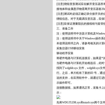
[注意]绕组变形测试应在解开变压器所
接地体和金属悬浮物需离开变压器套20
[注意]测试时必须正确记录分接开关
绕组信息。对于无载调压变压器，应保
[注意]应保证测量阻抗的接线钳与套
三、准备工作
注：使用说明书中涉及计算机及Wind
注：使用说明书中关于Windows操作系统的
本使用说明书之内，请参考相关的计算
采集仪器USB驱动安装
驱动程序安装
将硬件电路与计算机连接后，如果是*
当硬件电路与计算机开始相连后，此时卡上单
找到了wdgtldr.sys 文件，wdg
行。之后，单片机有了新的ID 号，通过这个I
送的支持，在应用软件中，就通过它进
示操作即可。
连接数据线，如果通讯正常，采集卡上的
示：
先将WDGTLDR.sys和ezusb.sys