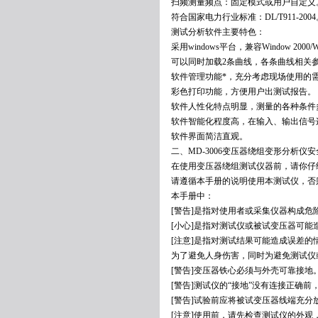
扫频测量频点：固定模式或用户自定义
符合国家电力行业标准：DL/T911-2004
测试分析软件主要特色：
采用windows平台，兼容Window 2000/W
可以同时加载2条曲线，各条曲线相关
软件管理功能*，充分考虑现场使用的
彩色打印功能，方便用户出测试报告。
软件人性化特点明显，测量的各种条件
软件智能化程度高，在输入、输出信号
软件界面简洁直观。
二、MD-3006变压器绕组变形分析仪
在使用变压器绕组测试仪器前，请你仔
请遵循本手册的说明使用本测试仪，否
本手册中：
[警告]是指对使用者或采集仪器构成危
[小心]是指对测试仪或被试变压器可能
[注意]是指对测试结果可能造成误差的
为了避免人身伤害，同时为避免测试仪
[警告]变压器铁心必须与外壳可靠接
[警告]测试仪的“接地”没有连接正确
[警告]试验前应将被试变压器线端充分
[注意]使用前，请先检查测试仪的外观