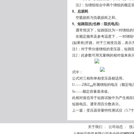
注2：当绕组组合中两个绕组的额定容
8、总损耗
空载损耗与负载损耗之和。
9、短路阻抗(也称：阻抗电压)
通常情况下，短路阻抗为一对绕组的
在额定频率及参考温度下，一对绕组中某
(如果有)开路。对于三相变压器，表示
注1：对于带分接绕组的变压器，短路
注2：此参数可用无量纲的相对值来表示
式中：
公式对三相和单相变压器都适用。
U——Z和Z
所属绕组的电压（额定电
ref
Sr——额定容量基准值。
此相对值也等于短路试验中为产生相应
短路电压。通常用百分数表示。
上一篇：
变压器容量特性测试仪（5.7
关于我们
公司动态
技
|
|
上海妙定电气有限公司专业提供
MD5