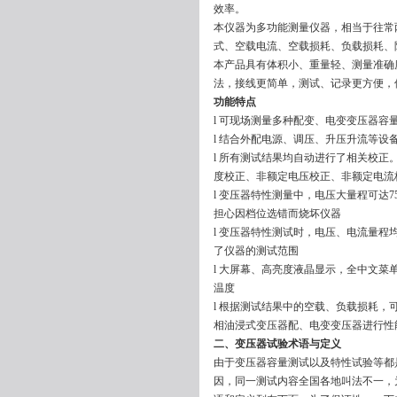
效率。
本仪器为多功能测量仪器，相当于往常
式、空载电流、空载损耗、负载损耗、
本产品具有体积小、重量轻、测量准确
法，接线更简单，测试、记录更方便，
功能特点
l 可现场测量多种配变、电变变压器容
l 结合外配电源、调压、升压升流等
l 所有测试结果均自动进行了相关校
度校正、非额定电压校正、非额定电流
l 变压器特性测量中，电压大量程可达
担心因档位选错而烧坏仪器
l 变压器特性测试时，电压、电流量
了仪器的测试范围
l 大屏幕、高亮度液晶显示，全中文
温度
l 根据测试结果中的空载、负载损耗
相油浸式变压器配、电变变压器进行性
二、
变压器试验术语与定义
由于变压器容量测试以及特性试验等都
因，同一测试内容全国各地叫法不一，