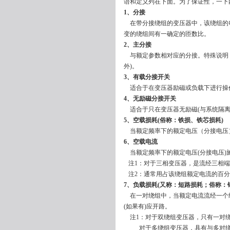
语和定义列在下面。为了保证性，一下内容均
1、分接
在带分接绕组的变压器中，该绕组的每
变的绕组间有一确定的匝数比。
2、主分接
与额定参数相对应的分接。特殊说明，
外)。
3、有载分接开关
适合于在变压器励磁或负载下进行操
4、无励磁分接开关
适合于只在变压器无励磁(与系统隔离
5、空载损耗(俗称：铁损、铁芯损耗)
当额定频率下的额定电压（分接电压
6、空载电流
当额定频率下的额定电压(分接电压)
注1：对于三相变压器，是流经三相端
注2：通常用占该绕组额定电流的百分
7、负载损耗(又称：短路损耗；俗称：
在一对绕组中，当额定电流流经一个绕
(如果有)应开路。
注1：对于双绕组变压器，只有一对
对于多绕组变压器，具有与多对绕组