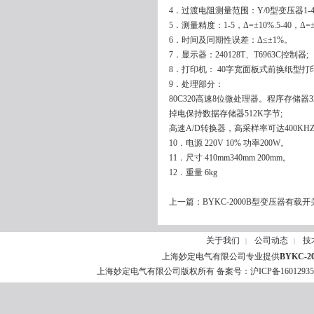
4．过渡电阻测量范围：Y/0型变压器1-4
5．测量精度：1-5，Δ=±10%.5-40，Δ=
6．时间及同期性误差：Δ≤±1%。
7．显示器：240128T、T6963C控制器;
8．打印机： 40字宽面板式前换纸型打印
9．处理部分：
80C320高速8位微处理器。程序存储器32
掉电保持数据存储器512K字节;
高速A/D转换器，高采样率可达400KHZ
10．电源 220V 10% 功率200W。
11．尺寸 410mm340mm 200mm。
12．重量 6kg
上一篇：
BYKC-2000B型变压器有载
关于我们
公司动态
技
|
|
上海妙定电气有限公司专业提供
BYKC-
上海妙定电气有限公司版权所有 备案号：
沪ICP备1601293