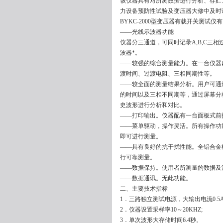
该仪器具有对所测数据进行分析、存贮
力设备预防性试验及变压器大修中及时
BYKC-2000型变压器有载开关测试仪
——光线示波器功能
仪器分三通道，可同时记录A,B,C
波器*。
——较强的综合测量能力。在一台仪器
渡时间、过渡电阻、三相同期性等。
——较全面的测量结果分析。用户可通
的时间以及三相不同期等，通过屏幕分
史波形进行分析和对比。
——打印输出。仪器配有一台面板式前
——菜单驱动，操作灵活。所有操作功能
即可进行测量。
——具有良好的抗干扰性能。全铝合金
行可靠测量。
——数据保持。使用者所测量的数据及
——数据通讯。无此功能。
二、主要技术指标
1．三路独立测试电源，大输出电流0.5A
2．仪器设置采样率10～20KHZ;
3．单次波形大存储时间6.4秒。