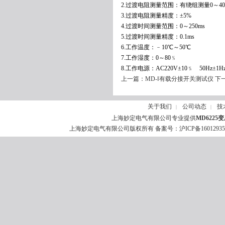
2.过渡电阻测量范围：有绕组测量0～40
3.过渡电阻测量精度：±5%
4.过渡时间测量范围：0～250ms
5.过渡时间测量精度：0.1ms
6.工作温度：﹣10℃～50℃
7.工作湿度：0～80﹪
8.工作电源：AC220V±10﹪ 50Hz±1H
上一篇：
MD-Ⅰ有载分接开关测试仪
下
关于我们
公司动态
技
|
|
上海妙定电气有限公司专业提供
MD622
上海妙定电气有限公司版权所有 备案号：
沪ICP备1601293