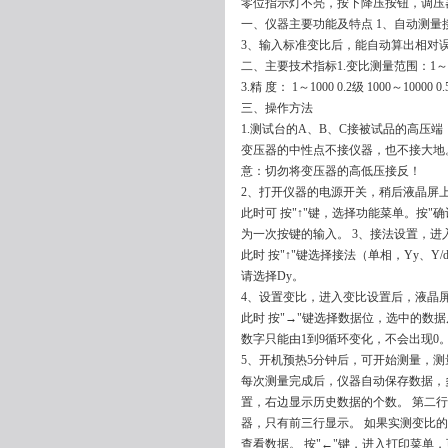
零位指示灯不亮，按下降压按钮，调压
一、仪器主要功能及特点 1、自动测量
3、输入标准变比后，能自动算出相对误
二、主要技术指标1.变比测量范围：1～100
3.精 度： 1～1000 0.2级 1000～10000 0
三、操作方法
1.测试台的A、B、C接被试品的高压端
变压器的中性点不接仪器，也不接大地。
意：切勿将变压器的高低压接反！
2、打开仪器的电源开关，稍后液晶屏上
此时可 按"↑"键，选择功能菜单。按
为一次按键的输入。 3、接法设置，
此时 按"↑"键选择接法（单相，Yy、Y
请选择Dy。
4、设置变比，进入变比设置后，液晶
此时 按"→"键选择数据位，选中的数据反
数字只能由1到9循环变化，不会出现0。
5、开机预热5分钟后，可开始测量，
每次测量完成后，仪器自动保存数据，多
置，右边显示历史数据的个数。 第二行
器，只有前三行显示。 如果实测变比的相对
查看数据。 按"←"键，进入打印菜单