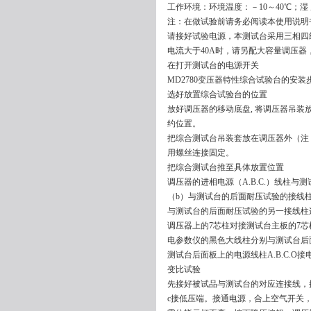
工作环境：环境温度：－10～40℃；湿 
注：在做试验前请务必阅读本使用说明
请接好试验电源，本测试台采用三相四线
电流大于40A时，请另配大容量调压
在打开测试台的电源开关
MD2780变压器特性综合试验台的安装
选好放置综合试验台的位置
放好调压器的移动底盘, 将调压器吊
约位置。
把综合测试台吊装套放在调压器外（注
用螺丝连接固定。
把综合测试台推至具体放置位置
调压器的进相电源（A.B.C.）线柱与测
（b）与测试台的后面耐压试验的接线柱
与测试台的后面耐压试验的另一接线柱连
调压器上的7芯柱对接测试台主板的7芯
电参数仪的黑色大线柱分别与测试台后
测试台后面板上的电源线柱A.B.C.O
变比试验
先接好被试品与测试台的对应连接线，
c接低压端。接通电源，合上空气开关