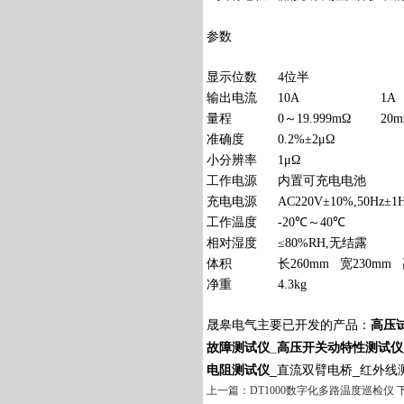
参数
显示位数
4位半
输出电流
10A
1A
量程
0～19.999mΩ
20m
准确度
0.2%±2μΩ
小分辨率
1μΩ
工作电源
内置可充电电池
充电电源
AC220V±10%,50Hz±1
工作温度
-20℃～40℃
相对湿度
≤80%RH,无结露
体积
长260mm 宽230mm 
净重
4.3kg
晟皋电气主要已开发的产品：
高压
故障测试仪_高压开关动特性测试仪
电阻测试仪
_直流双臂电桥_红外线
上一篇：
DT1000数字化多路温度巡检仪