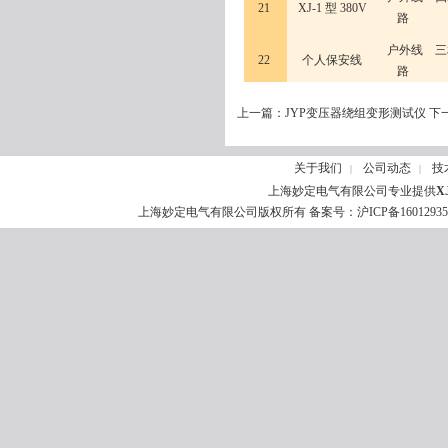
21
XJ-1 型 380V
路
户外线
三
22
个人保安线
路
上一篇：
JYP变压器绕组变形测试仪
下
关于我们
公司动态
技
|
|
上海妙定电气有限公司专业提供
X
上海妙定电气有限公司版权所有 备案号：
沪ICP备1601293