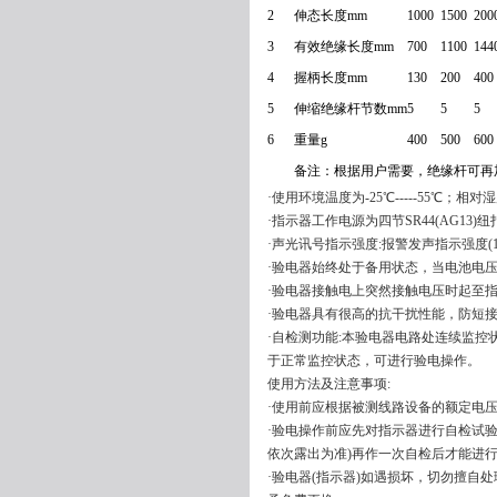
2
伸态长度mm
1000
1500
200
3
有效绝缘长度mm
700
1100
144
4
握柄长度mm
130
200
400
5
伸缩绝缘杆节数mm
5
5
5
6
重量g
400
500
600
备注：根据用户需要，绝缘杆可再
·使用环境温度为-25℃-----55℃；
·指示器工作电源为四节SR44(AG13)
·声光讯号指示强度:报警发声指示强度(1
·验电器始终处于备用状态，当电池电
·验电器接触电上突然接触电压时起至指示
·验电器具有很高的抗干扰性能，防短
·自检测功能:本验电器电路处连续监
于正常监控状态，可进行验电操作。
使用方法及注意事项:
·使用前应根据被测线路设备的额定电
·验电操作前应先对指示器进行自检试验
依次露出为准)再作一次自检后才能进
·验电器(指示器)如遇损坏，切勿擅自