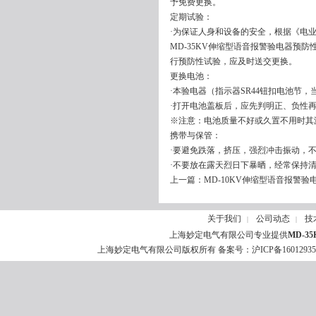
予免费更换。
定期试验：
·为保证人身和设备的安全，根据《电
MD-35KV伸缩型语音报警验电器预
行预防性试验，应及时送交更换。
更换电池：
·本验电器（指示器SR44钮扣电池节
·打开电池盖板后，应先判明正、负性
※注意：电池质量不好或久置不用时其
携带与保管：
·要避免跌落，挤压，强烈冲击振动，
·不要放在露天烈日下暴晒，经常保持
上一篇：
MD-10KV伸缩型语音报警验
关于我们
公司动态
技
|
|
上海妙定电气有限公司专业提供
MD-3
上海妙定电气有限公司版权所有 备案号：
沪ICP备1601293