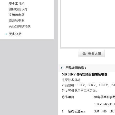
安全工具柜
滑触线指示灯
直流验电器
高压验电器
高压短路接地线
更多分类
产品详细信息：
MD-35KV 伸缩型语音报警验电器
主要技术指标
产品规格：10KV、35KV、110KV、220
注：可根据用户需求定做。
序号
项目
验电器类别参
10KV
35KV
11
1
缩态长度mm
380
480
580