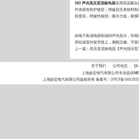
MD 声光高压直流验电器
采用高温聚合
件表面有防护镀层；绝缘层压类材料制
程度高，绝缘性能强；吸水力低，耐腐
由电子集成电路制成的声光批示，性能
所站或室外架空线上，都能正确、可靠
上一篇：
高压直流验电器【声光指示型
关于我们
公司动态
技
|
|
上海妙定电气有限公司专业提供
M
上海妙定电气有限公司版权所有 备案号：
沪ICP备1601293