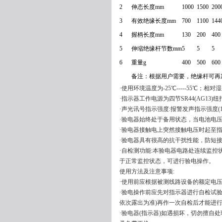
2
伸态长度mm
1000
1500
200
3
有效绝缘长度mm
700
1100
144
4
握柄长度mm
130
200
400
5
伸缩绝缘杆节数mm
5
5
5
6
重量g
400
500
600
备注：根据用户需要，绝缘杆可再
·使用环境温度为-25℃-----55℃；
·指示器工作电源为四节SR44(AG13)
·声光讯号指示强度:报警发声指示强度(1
·验电器始终处于备用状态，当电池电
·验电器接触电上突然接触电压时起至指示
·验电器具有很高的抗干扰性能，防短
·自检测功能:本验电器电路处连续监
于正常监控状态，可进行验电操作。
使用方法及注意事项:
·使用前应根据被测线路设备的额定电
·验电操作前应先对指示器进行自检试验
依次露出为准)再作一次自检后才能进
·验电器(指示器)如遇损坏，切勿擅自