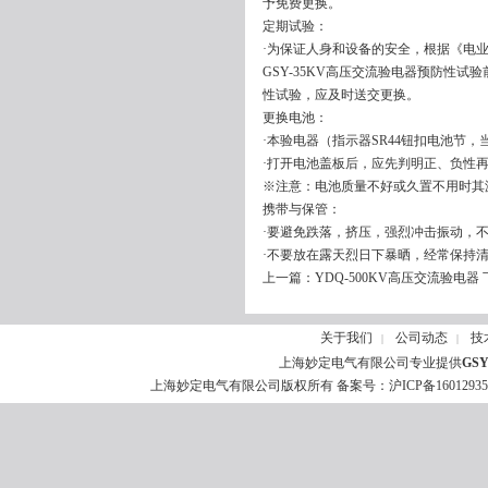
予免费更换。
定期试验：
·为保证人身和设备的安全，根据《电
GSY-35KV高压交流验电器预防性
性试验，应及时送交更换。
更换电池：
·本验电器（指示器SR44钮扣电池节
·打开电池盖板后，应先判明正、负性
※注意：电池质量不好或久置不用时其
携带与保管：
·要避免跌落，挤压，强烈冲击振动，
·不要放在露天烈日下暴晒，经常保持
上一篇：
YDQ-500KV高压交流验电器
关于我们
公司动态
技
|
|
上海妙定电气有限公司专业提供
GS
上海妙定电气有限公司版权所有 备案号：
沪ICP备1601293