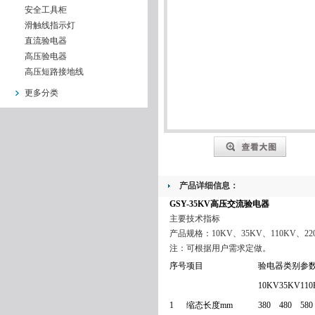
安全工具柜
滑触线指示灯
直流验电器
高压验电器
高压短路接地线
更多分类
产品详细信息：
GSY-35KV高压交流验电器
主要技术指标
产品规格：10KV、35KV、110KV、220
注：可根据用户需求定做。
序号
项目
验电器类别参
10KV
35KV
11
1
缩态长度mm
380
480
580