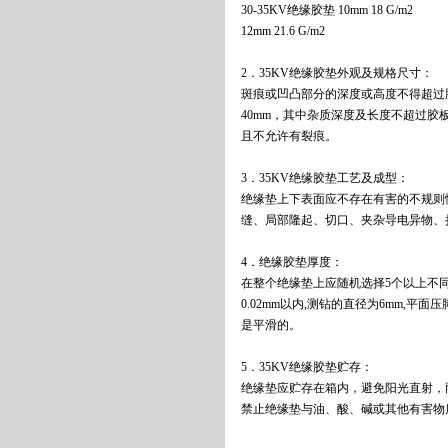
30-35KV绝缘胶垫 10mm 18 G/m2
12mm 21.6 G/m2
2．35KV绝缘胶垫外观及规格尺寸：
斑痕或凹凸部分的深度或高度不得超过
40mm，其中杂质深度及长度不超过胶板
且不允许有裂痕。
3．35KV绝缘胶垫工艺及成型：
绝缘垫上下表面应不存在有害的不规则
缝、局部隆起、切口、夹杂导电异物、
4．绝缘胶垫厚度：
在整个绝缘垫上应随机选择5个以上不
0.02mm以内,测钻的直径为6mm,平面压脚
是平滑的。
5．35KV绝缘胶垫贮存：
绝缘垫应贮存在箱内，避免阳光直射，
禁止绝缘垫与油、酸、碱或其他有害物质