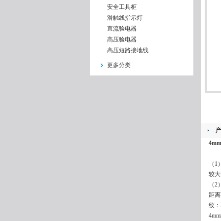
安全工具柜
滑触线指示灯
直流验电器
高压验电器
高压短路接地线
更多分类
4m
（1
较大
（2
距离
纹：
4m