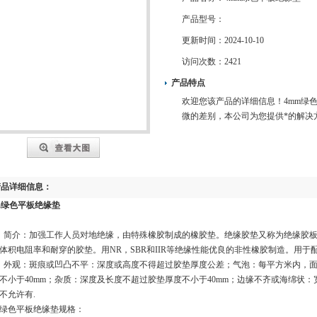
产品型号：
更新时间：
2024-10-10
访问次数：
2421
产品特点
欢迎您该产品的详细信息！4mm绿
微的差别，本公司为您提供*的解决
产品详细信息：
m绿色平板绝缘垫
）简介：加强工作人员对地绝缘，由特殊橡胶制成的橡胶垫。绝缘胶垫又称为绝缘胶
体积电阻率和耐穿的胶垫。用NR，SBR和IIR等绝缘性能优良的非性橡胶制造。用
）外观：斑痕或凹凸不平：深度或高度不得超过胶垫厚度公差；气泡：每平方米内，面积
不小于40mm；杂质：深度及长度不超过胶垫厚度不小于40mm；边缘不齐或海绵状：宽
不允许有.
m绿色平板绝缘垫规格：