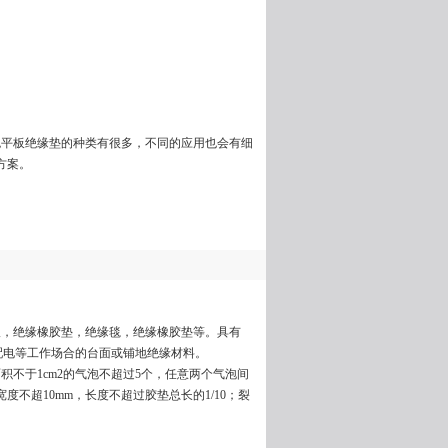
色平板绝缘垫的种类有很多，不同的应用也会有细
方案。
板，绝缘橡胶垫，绝缘毯，绝缘橡胶垫等。具有
于配电等工作场合的台面或铺地绝缘材料。
不于1cm2的气泡不超过5个，任意两个气泡间
度不超10mm，长度不超过胶垫总长的1/10；裂