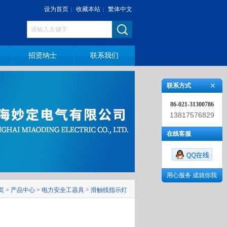
设为首页
收藏本站
繁体中文
|
|
招贤纳士
联系我们
联系方式
86-021-31300786
13817576829
在线客服
用心服务 成就你我
页
>
产品中心
>
电力安全工器具
>
滑触线指示灯