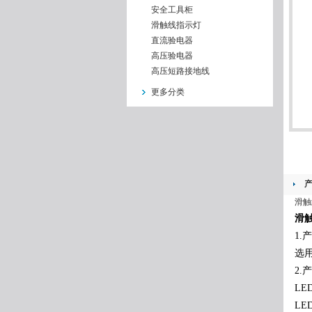
安全工具柜
滑触线指示灯
直流验电器
高压验电器
高压短路接地线
更多分类
滑触
滑
1.
选
2.
LE
LE