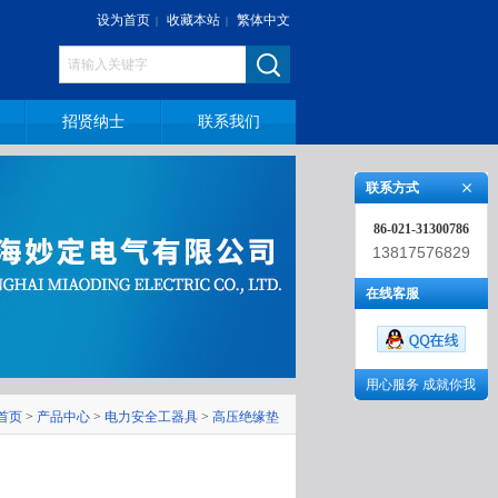
设为首页
收藏本站
繁体中文
|
|
招贤纳士
联系我们
联系方式
86-021-31300786
13817576829
在线客服
用心服务 成就你我
首页
>
产品中心
>
电力安全工器具
>
高压绝缘垫