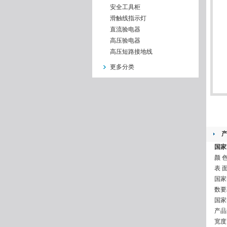
安全工具柜
滑触线指示灯
直流验电器
高压验电器
高压短路接地线
更多分类
国家
颜 
表 
国家
数要
国家
产品规
宽度 0