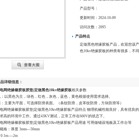
产品型号：
更新时间：
2024-10-09
访问次数：
2095
产品特点
定做黑色绝缘胶板产品，欢迎您该产
色10kv绝缘胶板的种类有很多，不
产品详细信息：
电网绝缘橡胶板胶垫|定做黑色10kv绝缘胶板
相关参数
色：以黑色为主，绿色，红色，灰色，蓝色，黄色根据使用需求选择。
面：主要为平面，可选择防滑表面。（条纹防滑，皮革纹防滑，方块防滑等）
电网绝缘橡胶板胶垫|定做黑色10kv绝缘胶板产品特点 物理机械性能良好，具有优良的绝
求高的环境中工作。通过43KV测试，正常工作在660V的状态下。
电网绝缘橡胶板胶垫|定做黑色10kv绝缘胶板产品用途 可用做铺设地板及工作台等
格：厚度 3mm---50mm
.1m----2m