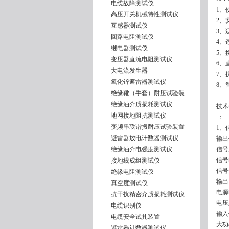
电缆故障测试仪
1、
高压开关机械特性测试仪
2、
互感器测试仪
3、
回路电阻测试仪
4、
继电器测试仪
5、
变压器直流电阻测试仪
6、
大电流发生器
7、
氧化锌避雷器测试仪
8、
绝缘靴（手套）耐压试验装
绝缘油介质损耗测试仪
技术
地网接地阻抗测试仪
：
变频串联谐振耐压试验装置
1、
避雷器放电计数器测试仪
输出
绝缘油介电强度测试仪
信号
信号
接地线成组测试仪
信号
绝缘电阻测试仪
输出
真空度测试仪
电源
抗干扰精密介质损耗测试仪
电压
电缆识别仪
输入
电缆安全试扎装置
大功
避雷器计数器测试仪