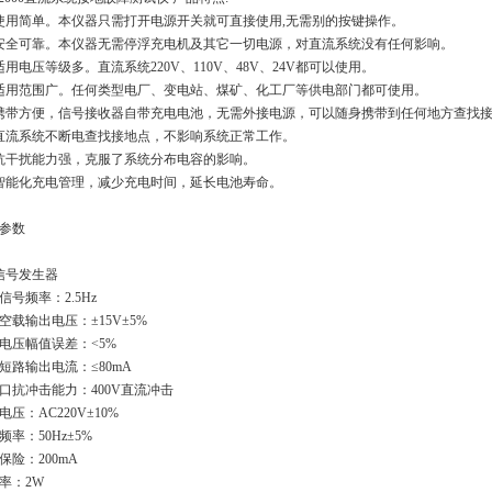
使用简单。本仪器只需打开电源开关就可直接使用,无需别的按键操作。
安全可靠。本仪器无需停浮充电机及其它一切电源，对直流系统没有任何影响。
适用电压等级多。直流系统220V、110V、48V、24V都可以使用。
适用范围广。任何类型电厂、变电站、煤矿、化工厂等供电部门都可使用。
携带方便，信号接收器自带充电电池，无需外接电源，可以随身携带到任何地方查找
直流系统不断电查找接地点，不影响系统正常工作。
抗干扰能力强，克服了系统分布电容的影响。
智能化充电管理，减少充电时间，延长电池寿命。
参数
信号发生器
信号频率：2.5Hz
空载输出电压：±15V±5%
电压幅值误差：<5%
短路输出电流：≤80mA
口抗冲击能力：400V直流冲击
电压：AC220V±10%
频率：50Hz±5%
保险：200mA
率：2W