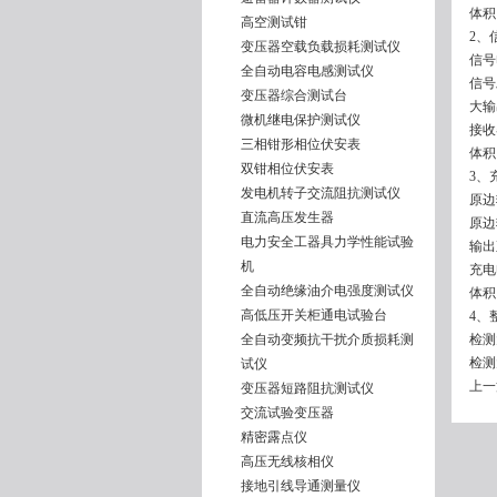
体积：
高空测试钳
2、
变压器空载负载损耗测试仪
信号
全自动电容电感测试仪
信号
变压器综合测试台
大输
微机继电保护测试仪
接收
三相钳形相位伏安表
体积：
双钳相位伏安表
3、
发电机转子交流阻抗测试仪
原边
直流高压发生器
原边
电力安全工器具力学性能试验
输出
机
充电
全自动绝缘油介电强度测试仪
体积：
高低压开关柜通电试验台
4、
全自动变频抗干扰介质损耗测
检测
检测
试仪
上一
变压器短路阻抗测试仪
交流试验变压器
精密露点仪
高压无线核相仪
接地引线导通测量仪