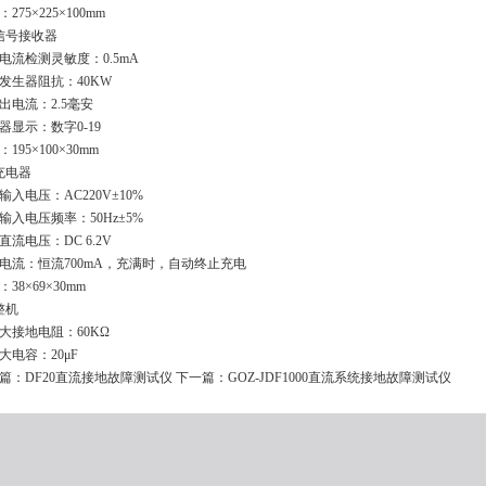
275×225×100mm
信号接收器
电流检测灵敏度：0.5mA
发生器阻抗：40KW
出电流：2.5毫安
器显示：数字0-19
195×100×30mm
充电器
输入电压：AC220V±10%
输入电压频率：50Hz±5%
直流电压：DC 6.2V
电流：恒流700mA，充满时，自动终止充电
38×69×30mm
整机
大接地电阻：60KΩ
大电容：20μF
篇：
DF20直流接地故障测试仪
下一篇：
GOZ-JDF1000直流系统接地故障测试仪