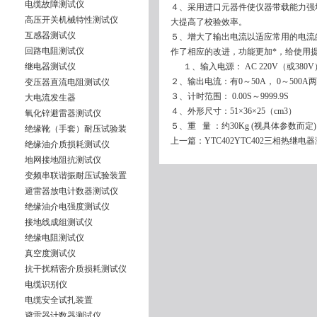
电缆故障测试仪
４、采用进口元器件使仪器带载能力强
高压开关机械特性测试仪
大提高了校验效率。
互感器测试仪
５、增大了输出电流以适应常用的电流
回路电阻测试仪
作了相应的改进，功能更加*，给使用
继电器测试仪
１、输入电源： AC 220V（或380V）
２、输出电流：有0～50A， 0～500A
变压器直流电阻测试仪
３、计时范围： 0.00S～9999.9S
大电流发生器
４、外形尺寸：51×36×25（cm3）
氧化锌避雷器测试仪
５、重 量 ：约30Kg (视具体参数而定)
绝缘靴（手套）耐压试验装
上一篇：
YTC402YTC402三相热继电
绝缘油介质损耗测试仪
地网接地阻抗测试仪
变频串联谐振耐压试验装置
避雷器放电计数器测试仪
绝缘油介电强度测试仪
接地线成组测试仪
绝缘电阻测试仪
真空度测试仪
抗干扰精密介质损耗测试仪
电缆识别仪
电缆安全试扎装置
避雷器计数器测试仪