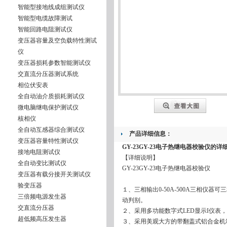
智能型接地线成组测试仪
智能型电缆故障测试
智能回路电阻测试仪
变压器容量及空负载特性测试
仪
变压器损耗参数智能测试仪
交直流分压器测试系统
相位伏安表
全自动油介质损耗测试仪
微电脑继电保护测试仪
核相仪
全自动互感器综合测试仪
产品详细信息：
变压器容量特性测试仪
GY-23GY-23电子热继电器校验仪
的详
接地电阻测试仪
【详细说明】
全自动变比测试仪
GY-23GY-23电子热继电器校验仪
变压器有载分接开关测试仪
验变压器
１、三相输出0-50A-500A三相仪
三倍频电源发生器
动判别。
交直流分压器
２、采用多功能数字式LED显示I仪表
超低频高压发生器
３、采用美观大方的带翻盖式铝合金机