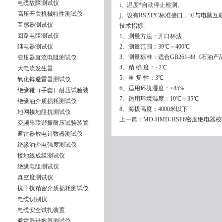
电缆故障测试仪
i、温度*自动停止检测。
高压开关机械特性测试仪
j、设有RS232C标准接口，可与电脑互
互感器测试仪
技术指标:
回路电阻测试仪
1、测量方法：开口杯法
继电器测试仪
2、测量范围：39℃～400℃
3、测量标准：适合GB261-88《石油
变压器直流电阻测试仪
4、精 确 度：±2℃
大电流发生器
5、重 复 性：3℃
氧化锌避雷器测试仪
6、适用环境湿度：≤85%
绝缘靴（手套）耐压试验装
7、适用环境温度：10℃～35℃
绝缘油介质损耗测试仪
8、海拔高度：4000米以下
地网接地阻抗测试仪
上一篇：
MD-HMD-HSF6密度继电器
变频串联谐振耐压试验装置
避雷器放电计数器测试仪
绝缘油介电强度测试仪
接地线成组测试仪
绝缘电阻测试仪
真空度测试仪
抗干扰精密介质损耗测试仪
电缆识别仪
电缆安全试扎装置
避雷器计数器测试仪