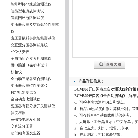
智能型接地线成组测试仪
智能型电缆故障测试
智能回路电阻测试仪
变压器容量及空负载特性测试
仪
变压器损耗参数智能测试仪
交直流分压器测试系统
相位伏安表
全自动油介质损耗测试仪
微电脑继电保护测试仪
核相仪
全自动互感器综合测试仪
产品详细信息：
变压器容量特性测试仪
BCM860开口闪点全自动测试仪
的详细
接地电阻测试仪
BCM860开口闪点全自动测试仪
【详细
全自动变比测试仪
c、可检测抗燃油的闪点和燃点。
变压器有载分接开关测试仪
d、样品加热温度由微计算机控制，保
验变压器
e、可存储100个试验数据以供参考。
三倍频电源发生器
f、大屏幕LCD液晶显示；中文菜单，
交直流分压器
g、自动点火、划扫、报警、冷却。
超低频高压发生器
h、自动测定，打印试验结果。