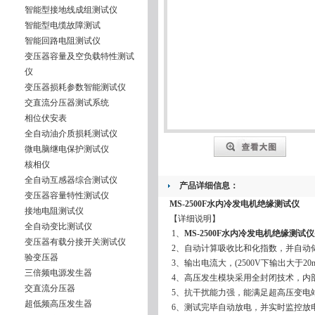
智能型接地线成组测试仪
智能型电缆故障测试
智能回路电阻测试仪
变压器容量及空负载特性测试
仪
变压器损耗参数智能测试仪
交直流分压器测试系统
相位伏安表
全自动油介质损耗测试仪
微电脑继电保护测试仪
核相仪
全自动互感器综合测试仪
产品详细信息：
变压器容量特性测试仪
MS-2500F水内冷发电机绝缘测试仪
接地电阻测试仪
【详细说明】
全自动变比测试仪
1、
MS-2500F水内冷发电机绝缘测试仪
变压器有载分接开关测试仪
2、自动计算吸收比和化指数，并自动储
验变压器
3、输出电流大，(2500V下输出大于20
三倍频电源发生器
4、高压发生模块采用全封闭技术，内
交直流分压器
5、抗干扰能力强，能满足超高压变电
超低频高压发生器
6、测试完毕自动放电，并实时监控放