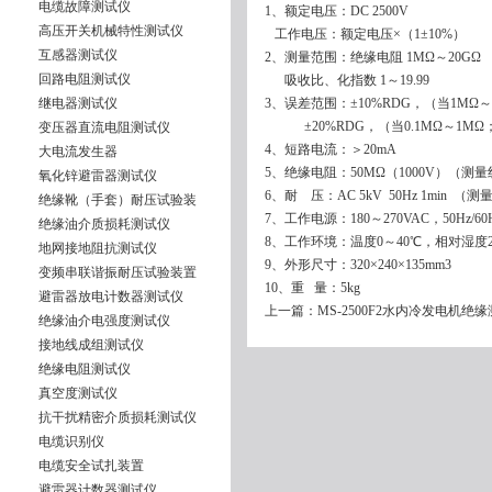
电缆故障测试仪
1、额定电压：DC 2500V
高压开关机械特性测试仪
工作电压：额定电压×（1±10%）
互感器测试仪
2、测量范围：绝缘电阻 1MΩ～20GΩ
回路电阻测试仪
吸收比、化指数 1～19.99
继电器测试仪
3、误差范围：±10%RDG，（当1MΩ～
±20%RDG，（当0.1MΩ～1MΩ；
变压器直流电阻测试仪
4、短路电流：＞20mA
大电流发生器
5、绝缘电阻：50MΩ（1000V）（测
氧化锌避雷器测试仪
6、耐 压：AC 5kV 50Hz 1min 
绝缘靴（手套）耐压试验装
7、工作电源：180～270VAC，50Hz/60
绝缘油介质损耗测试仪
8、工作环境：温度0～40℃，相对湿度2
地网接地阻抗测试仪
9、外形尺寸：320×240×135mm3
变频串联谐振耐压试验装置
10、重 量：5kg
避雷器放电计数器测试仪
上一篇：
MS-2500F2水内冷发电机绝
绝缘油介电强度测试仪
接地线成组测试仪
绝缘电阻测试仪
真空度测试仪
抗干扰精密介质损耗测试仪
电缆识别仪
电缆安全试扎装置
避雷器计数器测试仪