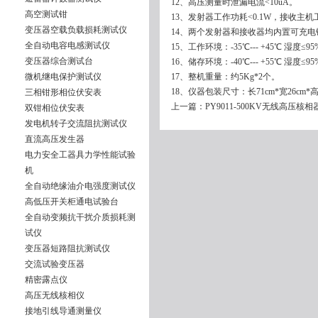
12、高压测量时泄漏电流<10uA。
高空测试钳
13、发射器工作功耗<0.1W，接收主机工
变压器空载负载损耗测试仪
14、两个发射器和接收器均内置可充电锂
全自动电容电感测试仪
15、工作环境：-35℃--- +45℃ 湿度≤9
变压器综合测试台
16、储存环境：-40℃--- +55℃ 湿度≤9
微机继电保护测试仪
17、整机重量：约5Kg*2个。
18、仪器包装尺寸：长71cm*宽26cm*高
三相钳形相位伏安表
上一篇：
PY9011-500KV无线高压核相
双钳相位伏安表
发电机转子交流阻抗测试仪
直流高压发生器
电力安全工器具力学性能试验
机
全自动绝缘油介电强度测试仪
高低压开关柜通电试验台
全自动变频抗干扰介质损耗测
试仪
变压器短路阻抗测试仪
交流试验变压器
精密露点仪
高压无线核相仪
接地引线导通测量仪