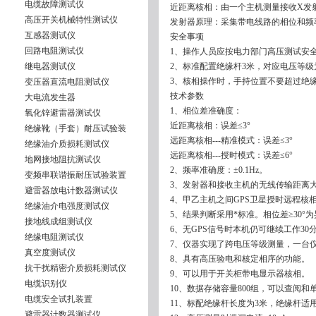
电缆故障测试仪
近距离核相：由一个主机测量接收X发
高压开关机械特性测试仪
发射器原理：采集带电线路的相位和频
互感器测试仪
安全事项
回路电阻测试仪
1、操作人员应按电力部门高压测试安
继电器测试仪
2、标准配置绝缘杆3米，对应电压等级为
3、核相操作时，手持位置不要超过绝
变压器直流电阻测试仪
技术参数
大电流发生器
1、相位差准确度：
氧化锌避雷器测试仪
近距离核相：误差≤3°
绝缘靴（手套）耐压试验装
远距离核相---精准模式：误差≤3°
绝缘油介质损耗测试仪
远距离核相---授时模式：误差≤6°
地网接地阻抗测试仪
2、频率准确度：±0.1Hz。
变频串联谐振耐压试验装置
3、发射器和接收主机的无线传输距离大
避雷器放电计数器测试仪
4、甲乙主机之间GPS卫星授时远程核相距
绝缘油介电强度测试仪
5、结果判断采用*标准。相位差≥30°为
接地线成组测试仪
6、无GPS信号时本机仍可继续工作30
绝缘电阻测试仪
7、仪器实现了跨电压等级测量，一台
真空度测试仪
8、具有高压验电和核定相序的功能。
抗干扰精密介质损耗测试仪
9、可以用于开关柜带电显示器核相。
电缆识别仪
10、数据存储容量800组，可以查阅和
电缆安全试扎装置
11、标配绝缘杆长度为3米，绝缘杆适用
避雷器计数器测试仪