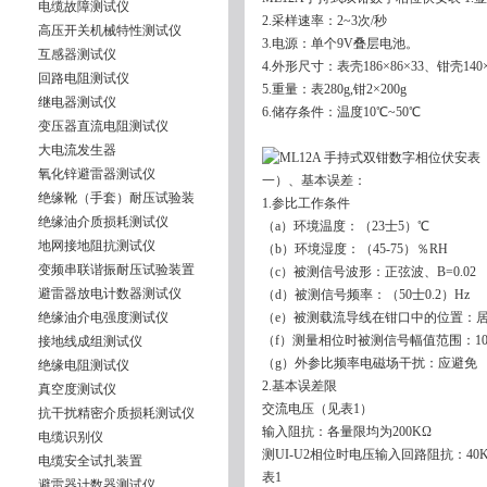
电缆故障测试仪
2.采样速率：2~3次/秒
高压开关机械特性测试仪
3.电源：单个9V叠层电池。
互感器测试仪
4.外形尺寸：表壳186×86×33、钳壳140×
回路电阻测试仪
5.重量：表280g,钳2×200g
继电器测试仪
6.储存条件：温度10℃~50℃
变压器直流电阻测试仪
大电流发生器
氧化锌避雷器测试仪
一）、基本误差：
绝缘靴（手套）耐压试验装
1.参比工作条件
绝缘油介质损耗测试仪
（a）环境温度：（23士5）℃
地网接地阻抗测试仪
（b）环境湿度：（45-75）％RH
变频串联谐振耐压试验装置
（c）被测信号波形：正弦波、B=0.02
避雷器放电计数器测试仪
（d）被测信号频率：（50士0.2）Hz
绝缘油介电强度测试仪
（e）被测载流导线在钳口中的位置：
（f）测量相位时被测信号幅值范围：100~2
接地线成组测试仪
（g）外参比频率电磁场干扰：应避免
绝缘电阻测试仪
2.基本误差限
真空度测试仪
交流电压（见表1）
抗干扰精密介质损耗测试仪
输入阻抗：各量限均为200KΩ
电缆识别仪
测UI-U2相位时电压输入回路阻抗：40
电缆安全试扎装置
表1
避雷器计数器测试仪