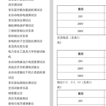
高空测试钳
量限
变压器空载负载损耗测试仪
全自动电容电感测试仪
20V
变压器综合测试台
200V
微机继电保护测试仪
三相钳形相位伏安表
500V
双钳相位伏安表
交流电流（见表2）
发电机转子交流阻抗测试仪
表2
直流高压发生器
电力安全工器具力学性能试验
量限
机
20V
全自动绝缘油介电强度测试仪
高低压开关柜通电试验台
200V
全自动变频抗干扰介质损耗测
500V
试仪
相位U-U、U-I、I-I（见表3）
变压器短路阻抗测试仪
表3
交流试验变压器
精密露点仪
量限
高压无线核相仪
20V
接地引线导通测量仪