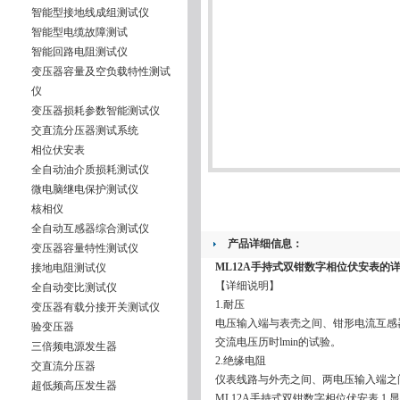
智能型接地线成组测试仪
智能型电缆故障测试
智能回路电阻测试仪
变压器容量及空负载特性测试
仪
变压器损耗参数智能测试仪
交直流分压器测试系统
相位伏安表
全自动油介质损耗测试仪
微电脑继电保护测试仪
核相仪
全自动互感器综合测试仪
产品详细信息：
变压器容量特性测试仪
ML12A手持式双钳数字相位伏安表
的
接地电阻测试仪
【详细说明】
全自动变比测试仪
1.耐压
变压器有载分接开关测试仪
电压输入端与表壳之间、钳形电流互感器铁芯
验变压器
交流电压历时lmin的试验。
三倍频电源发生器
2.绝缘电阻
交直流分压器
仪表线路与外壳之间、两电压输入端之间
超低频高压发生器
ML12A手持式双钳数字相位伏安表
1.