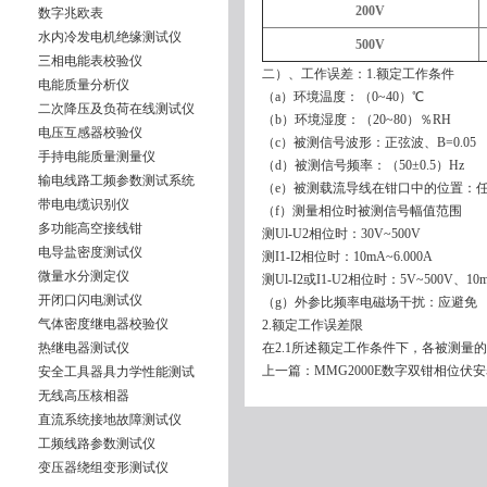
200V
数字兆欧表
水内冷发电机绝缘测试仪
500V
三相电能表校验仪
二）、工作误差：1.额定工作条件
电能质量分析仪
（a）环境温度：（0~40）℃
二次降压及负荷在线测试仪
（b）环境湿度：（20~80）％RH
电压互感器校验仪
（c）被测信号波形：正弦波、B=0.05
手持电能质量测量仪
（d）被测信号频率：（50±0.5）Hz
输电线路工频参数测试系统
（e）被测载流导线在钳口中的位置：
带电电缆识别仪
（f）测量相位时被测信号幅值范围
多功能高空接线钳
测Ul-U2相位时：30V~500V
电导盐密度测试仪
测I1-I2相位时：10mA~6.000A
微量水分测定仪
测Ul-I2或I1-U2相位时：5V~500V、10m
开闭口闪电测试仪
（g）外参比频率电磁场干扰：应避免
气体密度继电器校验仪
2.额定工作误差限
热继电器测试仪
在2.1所述额定工作条件下，各被测量
上一篇：
MMG2000E数字双钳相位伏
安全工具器具力学性能测试
无线高压核相器
直流系统接地故障测试仪
工频线路参数测试仪
变压器绕组变形测试仪