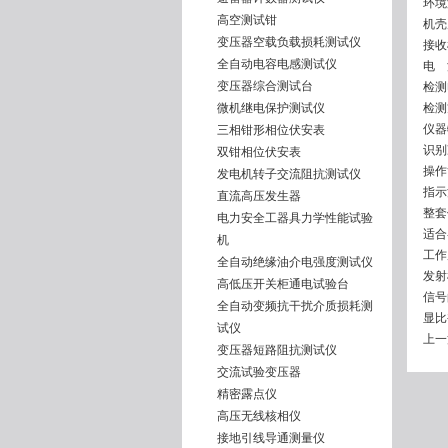
环境
高空测试钳
机壳尺
变压器空载负载损耗测试仪
接收
全自动电容电感测试仪
电 
变压器综合测试台
检测
微机继电保护测试仪
检测
仪器
三相钳形相位伏安表
识别
双钳相位伏安表
操作
发电机转子交流阻抗测试仪
指示
直流高压发生器
整套
电力安全工器具力学性能试验
适合
机
工作
全自动绝缘油介电强度测试仪
发射
高低压开关柜通电试验台
信号
全自动变频抗干扰介质损耗测
显比
试仪
上一
变压器短路阻抗测试仪
交流试验变压器
精密露点仪
高压无线核相仪
接地引线导通测量仪