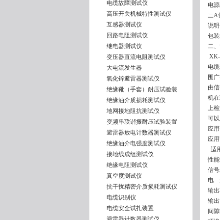
电缆故障测试仪
电
高压开关机械特性测试仪
三A
互感器测试仪
说
回路电阻测试仪
包
继电器测试仪
二、
XK
变压器直流电阻测试仪
电缆
大电流发生器
围广
氧化锌避雷器测试仪
由信
绝缘靴（手套）耐压试验装
机在
绝缘油介质损耗测试仪
上检
地网接地阻抗测试仪
可以
变频串联谐振耐压试验装置
应用
避雷器放电计数器测试仪
应用
绝缘油介电强度测试仪
适用
接地线成组测试仪
性能
绝缘电阻测试仪
信号
真空度测试仪
电 源
抗干扰精密介质损耗测试仪
输出
电缆识别仪
输出
电缆安全试扎装置
间隙
避雷器计数器测试仪