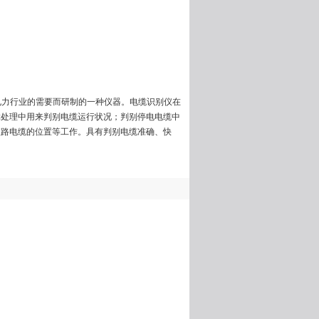
根据电力行业的需要而研制的一种仪器。电缆识别仪在
障处理中用来判别电缆运行状况；判别停电电缆中
短路电缆的位置等工作。具有判别电缆准确、快
。