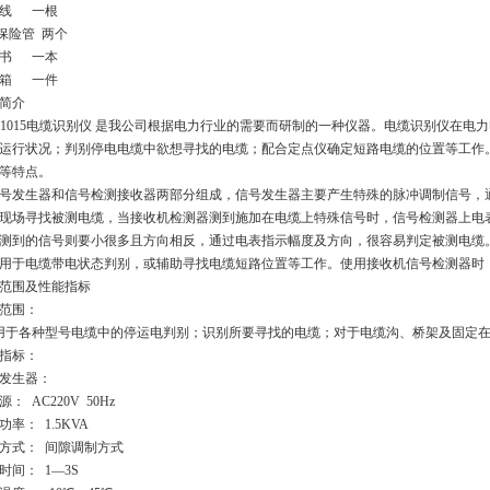
源线 一根
保险管 两个
明书 一本
装箱 一件
简介
-1015电缆识别仪 是我公司根据电力行业的需要而研制的一种仪器。电缆识别仪在
运行状况；判别停电电缆中欲想寻找的电缆；配合定点仪确定短路电缆的位置等工作
等特点。
号发生器和信号检测接收器两部分组成，信号发生器主要产生特殊的脉冲调制信号，
现场寻找被测电缆，当接收机检测器测到施加在电缆上特殊信号时，信号检测器上电
测到的信号则要小很多且方向相反，通过电表指示幅度及方向，很容易判定被测电缆
用于电缆带电状态判别，或辅助寻找电缆短路位置等工作。使用接收机信号检测器时
范围及性能指标
范围：
于各种型号电缆中的停运电判别；识别所要寻找的电缆；对于电缆沟、桥架及固定在
指标：
发生器：
： AC220V 50Hz
功率： 1.5KVA
方式： 间隙调制方式
时间： 1—3S