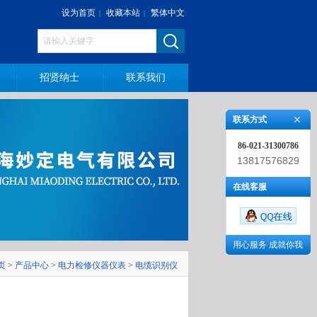
设为首页
收藏本站
繁体中文
|
|
招贤纳士
联系我们
联系方式
86-021-31300786
13817576829
在线客服
用心服务 成就你我
页
>
产品中心
>
电力检修仪器仪表
>
电缆识别仪