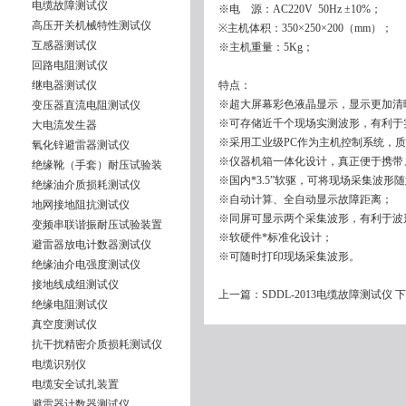
电缆故障测试仪
※电 源：AC220V 50Hz ±10%；
高压开关机械特性测试仪
※主机体积：350×250×200（mm）
互感器测试仪
※主机重量：5Kg；
回路电阻测试仪
继电器测试仪
特点：
※超大屏幕彩色液晶显示，显示更加清
变压器直流电阻测试仪
※可存储近千个现场实测波形，有利于
大电流发生器
※采用工业级PC作为主机控制系统，
氧化锌避雷器测试仪
※仪器机箱一体化设计，真正便于携带
绝缘靴（手套）耐压试验装
※国内*3.5”软驱，可将现场采集波形
绝缘油介质损耗测试仪
※自动计算、全自动显示故障距离
地网接地阻抗测试仪
※同屏可显示两个采集波形，有利于波
变频串联谐振耐压试验装置
※软硬件*标准化设计；
避雷器放电计数器测试仪
※可随时打印现场采集波形。
绝缘油介电强度测试仪
接地线成组测试仪
上一篇：
SDDL-2013电缆故障测试仪
下
绝缘电阻测试仪
真空度测试仪
抗干扰精密介质损耗测试仪
电缆识别仪
电缆安全试扎装置
避雷器计数器测试仪