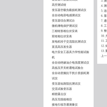
3.
高空测试钳
4. 
变压器空载负载损耗测试仪
5. 
全自动电容电感测试仪
6.
变压器综合测试台
7.
微机继电保护测试仪
8. 
9. 
三相钳形相位伏安表
10
双钳相位伏安表
11
发电机转子交流阻抗测试仪
12.
直流高压发生器
13
电力安全工器具力学性能试验
上一
机
全自动绝缘油介电强度测试仪
高低压开关柜通电试验台
全自动变频抗干扰介质损耗测
试仪
变压器短路阻抗测试仪
交流试验变压器
精密露点仪
高压无线核相仪
接地引线导通测量仪