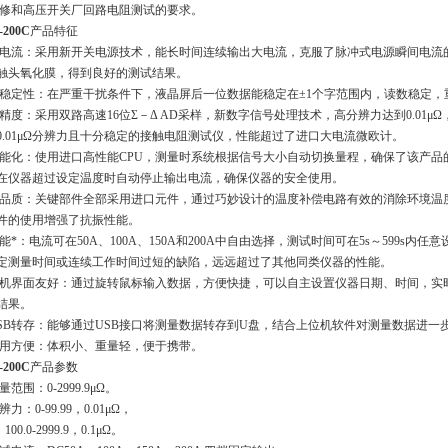
修和高压开关厂回路电阻测试的要求。
-200C
产品特征
 大电流：采用新开关电源技术，能长时间连续输出大电流，克服了脉冲式电源瞬间电流
头氧化膜，得到良好的测试结果。
 高稳定性：在严重干扰条件下，液晶屏后一位数据能稳定在±1个字范围内，读数稳定，
 高精度：采用双路高速16位Σ－Δ AD采样，新数字信号处理技术，高分辨力达到0.01μ
.01μΩ分辨力且十分稳定的接触电阻测试仪，性能超过了进口大电流微欧计。
 智能化：使用进口高性能CPU，测量时系统根据信号大小自动切换量程，确保了该产
仪器超过设定温度时自动停止输出电流，确保仪器的安全使用。
 高品质：关键部件全部采用进口元件，通过巧妙设计的温度补偿电路有效的消除环境温
的使用增强了抗振性能。
 功能*：电流可在50A、100A、150A和200A中自由选择，测试时间可在5s～599s
测量时间或连续工作时间过短的缺陷，远远超过了其他同类仪器的性能。
 人机界面友好：通过旋转鼠标输入数据，方便快捷，可以自主设置仪器日期、时间，
结果。
 USB转存：能够通过USB接口将测量数据转存到U盘，结合上位机软件对测量数据进一
 使用方便：体积小、重量轻，便于携带。
-200C
产品参数
测量范围：0-2999.9μΩ。
分辨力：0-99.99，0.01μΩ，
.0-2999.9，0.1μΩ。