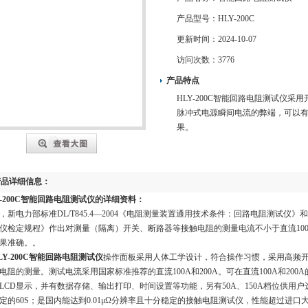
产品型号：
HLY-200C
更新时间：
2024-10-07
访问次数：
3776
产品特点
HLY-200C智能回路电阻测试仪
脉冲式电源瞬间电流的弊端，可以
果。
产品详细信息：
Y-200C智能回路电阻测试仪
的详细资料：
，新电力部标准DL/T845.4—2004《电阻测量装置通用技术条件：回路电阻测试仪》和新
仪检定规程》作出对测量（隔离）开关、断路器等接触电阻的测量电流不小于直流100
果准确。。
LY-200C智能回路电阻测试仪
操作面板采用人体工学设计，符合操作习惯，采用高频
电阻的测量。测试电流采用国家标准推荐的直流100A和200A。可在直流100A和20
LCD显示，并有数据存储、输出打印、时间设置等功能，另有50A、150A档位供用户
定的60S；是国内能达到0.01μΩ分辨率且十分稳定的接触电阻测试仪，性能超过进