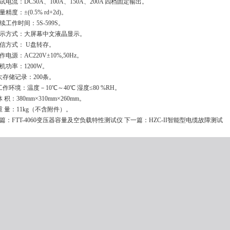
 测试电流：DC50A、100A、150A、200A 四档固定输出。
测量精度：±(0.5% rd+2d)。
连续工作时间：5S-599S。
 显示方式：大屏幕中文液晶显示。
 通信方式： U盘转存。
工作电源：AC220V±10%,50Hz。
整机功率：1200W。
. 大存储记录：200条。
. 工作环境：温度－10℃～40℃ 湿度≤80 %RH。
 体 积：380mm×310mm×260mm。
. 重 量：11kg（不含附件）。
篇：
FTT-4060变压器容量及空负载特性测试仪
下一篇：
HZC-II智能型电缆故障测试