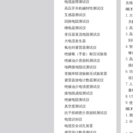
电缆故障测试仪
关维
高压开关机械特性测试仪
HLY
互感器测试仪
1.
回路电阻测试仪
关触
继电器测试仪
2.
3.
变压器直流电阻测试仪
到0
大电流发生器
4.
氧化锌避雷器测试仪
够在
绝缘靴（手套）耐压试验装
5.
绝缘油介质损耗测试仪
插件
地网接地阻抗测试仪
6.
变频串联谐振耐压试验装置
设定
避雷器放电计数器测试仪
7.
绝缘油介电强度测试仪
量
接地线成组测试仪
8.
绝缘电阻测试仪
9.
真空度测试仪
HLY
抗干扰精密介质损耗测试仪
1. 
电缆识别仪
2. 
电缆安全试扎装置
100
避雷器计数器测试仪