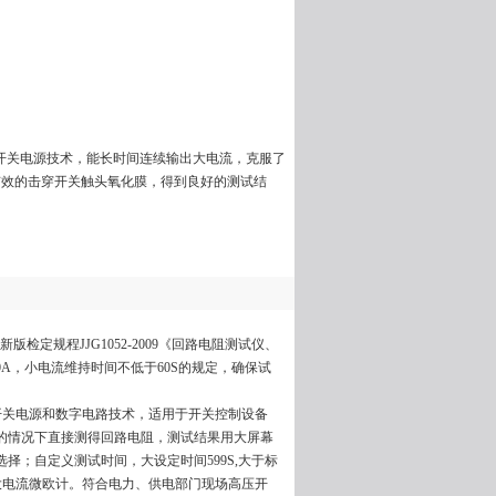
采用开关电源技术，能长时间连续输出大电流，克服了
有效的击穿开关触头氧化膜，得到良好的测试结
版检定规程JJG1052-2009《回路电阻测试仪、
A，小电流维持时间不低于60S的规定，确保试
开关电源和数字电路技术，适用于开关控制设备
0A的情况下直接测得回路电阻，测试结果用大屏幕
选择；自定义测试时间，大设定时间599S,大于标
口大电流微欧计。符合电力、供电部门现场高压开