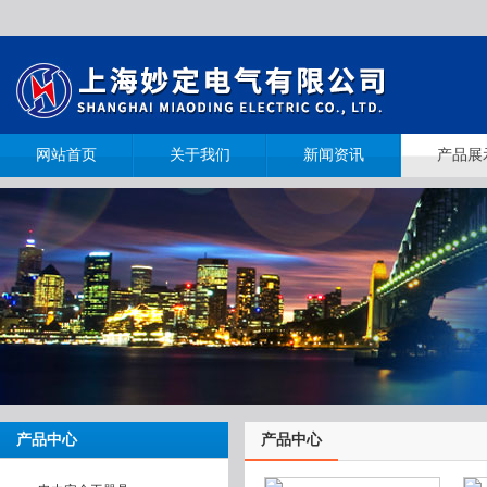
网站首页
关于我们
新闻资讯
产品展
产品中心
产品中心